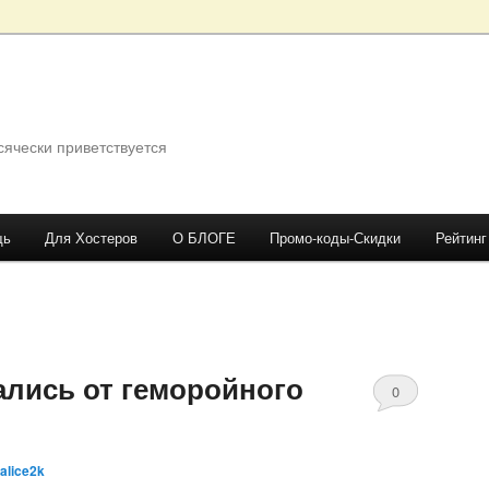
сячески приветствуется
щь
Для Хостеров
О БЛОГЕ
Промо-коды-Скидки
Рейтинг
ались от геморойного
0
Comments
alice2k