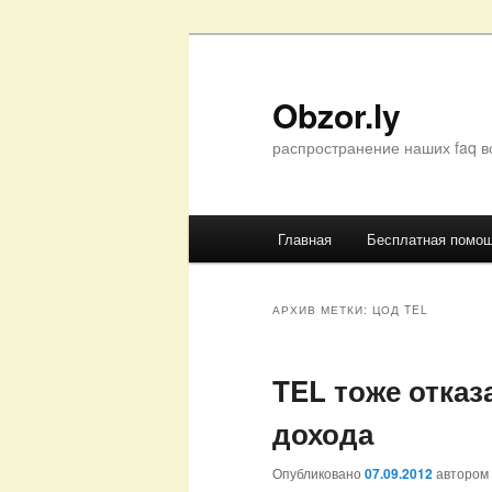
Перейти
Перейти
к
к
основному
дополнительному
Obzor.ly
содержимому
содержимому
распространение наших faq в
Главное
Главная
Бесплатная помо
меню
АРХИВ МЕТКИ:
ЦОД TEL
TEL тоже отказ
дохода
Опубликовано
07.09.2012
автором