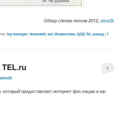
Обзор сделан летом 2012,
alice2k
тки:
isp manager
,
leaseweb
,
ssl
,
Иновентика
,
ЦОД Tel
,
шаред
|
1
 TEL.ru
2
alice2k
Comments
, который предоставляет интернет физ лицам и юр