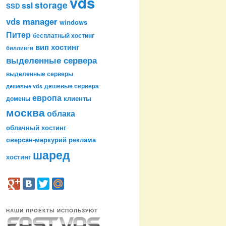
vds
storage
ssl
SSD
vds manager
windows
Питер
бесплатный хостинг
вип хостинг
биллинги
выделенные сервера
выделенные серверы
дешевые сервера
дешевые vds
европа
клиенты
домены
москва
облака
облачный хостинг
оверсан-меркурий
реклама
шаред
хостинг
НАШИ ПРОЕКТЫ ИСПОЛЬЗУЮТ