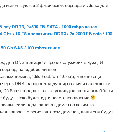
а используются 2 физических сервера и vds-ка для
 ГБ озу DDR3, 2×500 ГБ SATA / 1000 mbps канал
 Ghz / 16 Гб оперативки DDR3 / 2x 2000 ГБ sata / 100
 / 50 Gb SAS / 100 mbps канал
-ок, для DNS manager и прочих служебных нужд. И
сервер, наподобие личного.
ных домена, *.lite-host.ru + *.0xr.ru, и везде еще
н через DNS manager для дублирования и надежности.
р, DNS не отпадают, ваша гугл/яндекс почта, джабберы
ке будут, пока будет идти восстанововление
ованы, если вдруг залочат домен по каким-то
ься вопросы с регистратором доменов, ваши dns будут