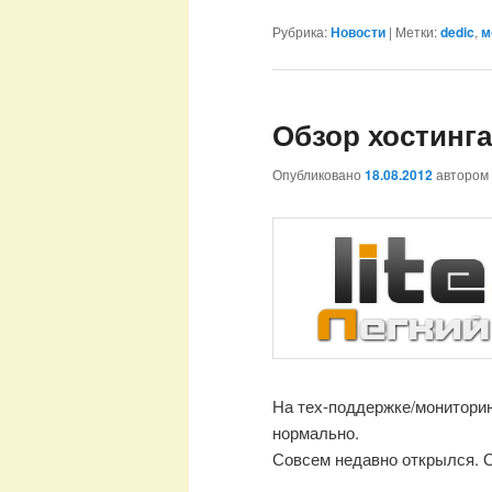
Рубрика:
Новости
|
Метки:
dedic
,
м
Обзор хостинга 
Опубликовано
18.08.2012
автором
На тех-поддержке/мониторин
нормально.
Совсем недавно открылся.