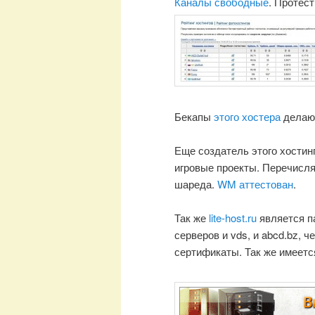
Каналы свободные
. Протес
Бекапы
этого хостера
делаю
Еще создатель этого хостин
игровые проекты. Перечисля
шареда.
WM аттестован
.
Так же
lite-host.ru
является па
серверов и vds, и abcd.bz, 
сертификаты. Так же имеетс