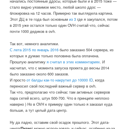
начались постоянные ддосы, которые были и в 2015 тоже —
стало видно уязвимое место, любой школо ддос —
блокировка на 12 часов. Примерно так выглядела картина.
Этот ДЦ в те года был основным
из 3
где я закупался, потом
в 2015 уже остался только один OVH считай что, сейчас
почти 1000 дедиков в ovh.
Так вот, немного аналитики.
С лета 2015 по январь 2016
было заказано 504 сервера, из
которых я думаю только половина была оплачена.
Прошлую аналитику
я считал в этих комментариях
. И
насчитал, что с момента запуска проекта до весны 2014
было заказано около 600 заказов.
И просто
от балды как-то накрутил до 10000 ID
, когда
переносил свой последний важный сервер в ovh.
Так что, предполагаю что сейчас там активных серверов
пара сетей всего, штук 500-700. Что в принципе неплохо
наверно ) Но в OVH к примеру один только я заказал куда
больше, а тут целый дата центр.
Ну да ладно, оставим свой осадок прошлого. Этот дата-
центр(
Питер
) можно использовать и сейчас, особенно из-за