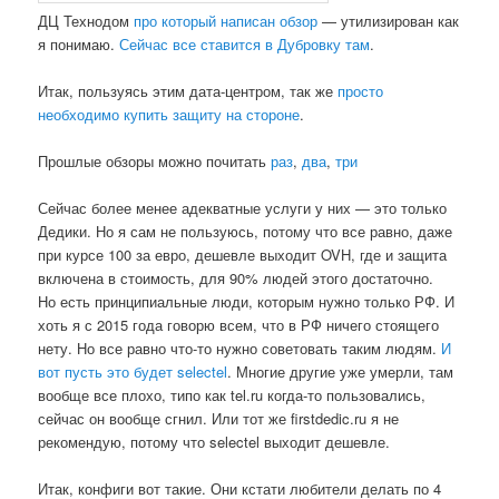
ДЦ Технодом
про который написан обзор
— утилизирован как
я понимаю.
Сейчас все ставится в Дубровку там
.
Итак, пользуясь этим дата-центром, так же
просто
необходимо купить защиту на стороне
.
Прошлые обзоры можно почитать
раз
,
два
,
три
Сейчас более менее адекватные услуги у них — это только
Дедики. Но я сам не пользуюсь, потому что все равно, даже
при курсе 100 за евро, дешевле выходит OVH, где и защита
включена в стоимость, для 90% людей этого достаточно.
Но есть принципиальные люди, которым нужно только РФ. И
хоть я с 2015 года говорю всем, что в РФ ничего стоящего
нету. Но все равно что-то нужно советовать таким людям.
И
вот пусть это будет selectel
. Многие другие уже умерли, там
вообще все плохо, типо как tel.ru когда-то пользовались,
сейчас он вообще сгнил. Или тот же firstdedic.ru я не
рекомендую, потому что selectel выходит дешевле.
Итак, конфиги вот такие. Они кстати любители делать по 4