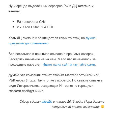
Ну и аренда выделенных серверов РФ в
ДЦ oversun и
eserver
.
E3-1230v2 3.3 GHz
2 x Xeon E5620 2.4 GHz
Хоть ДЦ oversun и защищает от каких-то атак, но
лучше
прикупить дополнительно
.
Все остальное в принципе описано в прошлых обзорах.
Заострять внимание не на чем. Мало что изменилось за
прошедшие пару лет.
Идите на их сайт и изучайте сами
.
Думаю эта компания станет вторым МастерХостингом или
РБК через 3 года. Так что, не закроется. Но свежие сливки в
виде Интернетчиков создающих Интернет, с горящими
глазами пройдут мимо.
Обзор сделан
alice2k
в январе 2016 года. Пора делать
актуальный список выживших