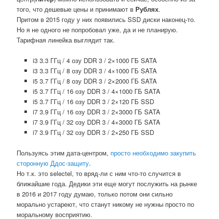
того, что дешевые цены и принимают в
Рублях
.
Притом в 2015 году у них появились SSD диски наконец-то.
Но я не одного не попробовал уже, да и не планирую.
Тарифная линейка выглядит так.
i3 3.3 ГГц / 4 озу DDR 3 / 2×1000 ГБ SATA
i3 3.3 ГГц / 8 озу DDR 3 / 4×1000 ГБ SATA
i5 3.7 ГГц / 8 озу DDR 3 / 2×2000 ГБ SATA
i5 3.7 ГГц / 16 озу DDR 3 / 4×1000 ГБ SATA
i5 3.7 ГГц / 16 озу DDR 3 / 2×120 ГБ SSD
i7 3.9 ГГц / 16 озу DDR 3 / 2×3000 ГБ SATA
i7 3.9 ГГц / 32 озу DDR 3 / 4×3000 ГБ SATA
i7 3.9 ГГц / 32 озу DDR 3 / 2×250 ГБ SSD
Пользуясь этим дата-центром,
просто необходимо закупить
сторонную Ддос-защиту
.
Но т.к. это selectel, то вряд-ли с ним что-то случится в
ближайшие года. Дедики эти еще могут послужить на рынке
в 2016 и 2017 году думаю, только потом они сильно
морально устареют, что станут никому не нужны просто по
моральному восприятию.