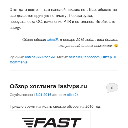
Этот дата-центр — там панелей никаких нет. Все, абсолютно
все делается вручную по тикету. Перезагрузка,
переустановка ОС, изменение PTR и остальное. Имейте это
ввиду.
Обзор сделан
alice2k
в январе 2016 года. Пора делать
актуальный список выживших
Рубрика:
Компании России
|
Метки:
selectel
,
tehnodom
,
Питер
|
0
Comments
Обзор хостинга fastvps.ru
0
Опубликовано
18.01.2016
автором
alice2k
Comments
Пришло время написать свежие обзоры на 2016 год.