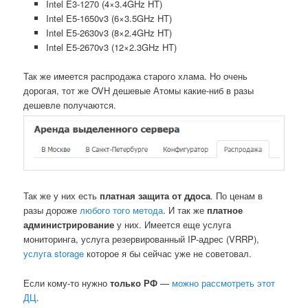
Intel E3-1270 (4×3.4GHz HT)
Intel E5-1650v3 (6×3.5GHz HT)
Intel E5-2630v3 (8×2.4GHz HT)
Intel E5-2670v3 (12×2.3GHz HT)
Так же имеется распродажа старого хлама. Но очень
дорогая, тот же OVH дешевые Атомы какие-ниб в разы
дешевле получаются.
Так же у них есть
платная защита от ддоса
. По ценам в
разы дороже
любого того метода
. И так же
платное
администрирование
у них. Имеется еще услуга
мониторинга, услуга резервированный IP-адрес (VRRP),
услуга storage
которое я бы сейчас уже не советовал.
Если кому-то нужно
только РФ
—
можно рассмотреть этот
ДЦ
.