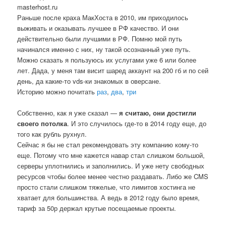
masterhost.ru
Раньше после краха МакХоста в 2010, им приходилось
выживать и оказывать лучшее в РФ качество. И они
действительно были лучшими в РФ. Помню мой путь
начинался именно с них, ну такой осознанный уже путь.
Можно сказать я пользуюсь их услугами уже 6 или более
лет. Дада, у меня там висит шаред аккаунт на 200 гб и по сей
день, да какие-то vds-ки знакомых в оверсане.
Историю можно почитать
раз
,
два
,
три
Собственно, как я уже сказал —
я считаю, они достигли
своего потолка
. И это случилось где-то в 2014 году еще, до
того как рубль рухнул.
Сейчас я бы не стал рекомендовать эту компанию кому-то
еще. Потому что мне кажется навар стал слишком большой,
серверы уплотнились и заполнились. И уже нету свободных
ресурсов чтобы более менее честно раздавать. Либо же CMS
просто стали слишком тяжелые, что лимитов хостинга не
хватает для большинства. А ведь в 2012 году было время,
тариф за 50р держал крутые посещаемые проекты.