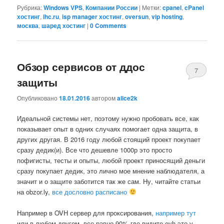
Рубрика:
Windows VPS
,
Компании России
|
Метки:
cpanel
,
cPanel
хостинг
,
ihc.ru
,
isp manager хостинг
,
oversun
,
vip hosting
,
москва
,
шаред хостинг
|
0 Comments
Обзор сервисов от ддос
7
защиты
Comments
Опубликовано
18.01.2016
автором
alice2k
Идеальной системы нет, поэтому нужно пробовать все, как
показывает опыт в одних случаях помогает одна защита, в
других другая. В 2016 году любой стоящий проект покупает
сразу дедик(и). Все что дешевле 1000р это просто
пофигисты, тесты и опыты, любой проект приносящий деньги
сразу покупает дедик, это лично мое мнение наблюдателя, а
значит и о защите заботится так же сам. Ну, читайте статьи
на obzor.ly,
все дословно расписано
Например в OVH сервер для проксирования,
например тут
или в любом другом, все равно 90% где видите ovh это у