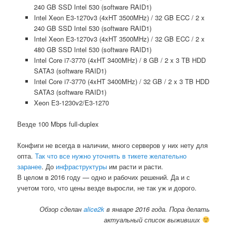
240 GB SSD Intel 530 (software RAID1)
Intel Xeon E3-1270v3 (4xHT 3500MHz) / 32 GB ECC / 2 x
240 GB SSD Intel 530 (software RAID1)
Intel Xeon E3-1270v3 (4xHT 3500MHz) / 32 GB ECC / 2 x
480 GB SSD Intel 530 (software RAID1)
Intel Core i7-3770 (4xHT 3400MHz) / 8 GB / 2 x 3 TB HDD
SATA3 (software RAID1)
Intel Core i7-3770 (4xHT 3400MHz) / 32 GB / 2 x 3 TB HDD
SATA3 (software RAID1)
Xeon E3-1230v2/E3-1270
Везде 100 Mbps full-duplex
Конфиги не всегда в наличии, много серверов у них нету для
опта.
Так что все нужно уточнять в тикете желательно
заранее
. До
инфраструктуры
им расти и расти.
В целом в 2016 году — одно и рабочих решений. Да и с
учетом того, что цены везде выросли, не так уж и дорого.
Обзор сделан
alice2k
в январе 2016 года. Пора делать
актуальный список выживших