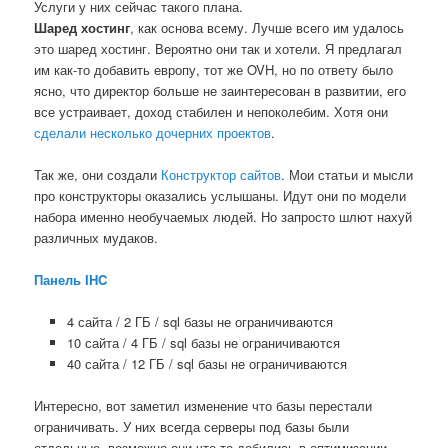
Услуги у них сейчас такого плана.
Шаред хостинг
, как основа всему. Лучше всего им удалось
это шаред хостинг. Вероятно они так и хотели. Я предлагал
им как-то добавить европу, тот же OVH, но по ответу было
ясно, что директор больше не заинтересован в развитии, его
все устраивает, доход стабилен и непоколебим. Хотя они
сделали несколько дочерних проектов
.
Так же, они создали
Конструктор сайтов
. Мои статьи и мысли
про конструкторы оказались услышаны. Идут они по модели
набора именно необучаемых людей. Но запросто шлют нахуй
различных мудаков.
Панель IHC
4 сайта / 2 ГБ / sql базы не ограничиваются
10 сайта / 4 ГБ / sql базы не ограничиваются
40 сайта / 12 ГБ / sql базы не ограничиваются
Интересно, вот заметил изменение что базы перестали
ограничивать. У них всегда серверы под базы были
отдельные, возможно они что-то добились в оптимизации.