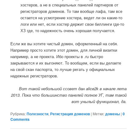
хостеров, а не в специальных панелей партнеров от
регистраторов доменов. То там вообще лафа, там все
остается на усмотрение хостера, ведет ли он какие-то
логи или нет, если хостер держит свои биллинги где-то
ХЗ где, то надежность очень хорошая получается.
Если же вы хотите чистый домен, оформленный на себя.
Например просто хотите этот домен, для личной визитки
например, а не проекта. Ибо проекты в .ru быстро
закрываются и их выгоняют. То вообщем, если вы делаете
на свой скан паспорта, то лучше регать у официальных
надежных регистраторов.
Вот такой небольшой ссовет дан alice2k в начале лета
2013. Пока что большинство панелей полное УГ, там такой
вот унылый функционал, да.
Рубрика:
Полезности
,
Регистрация доменов
|
Метки:
домены
|
0
Comments