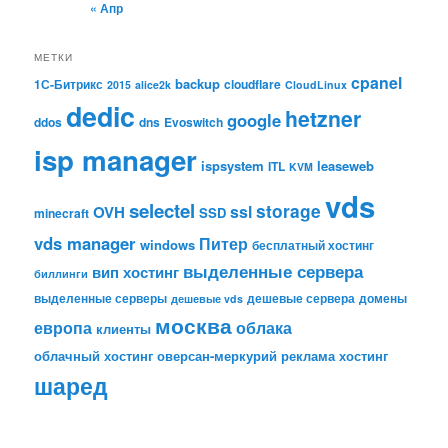
« Апр
МЕТКИ
cpanel
backup
1С-Битрикс
cloudflare
2015
alice2k
CloudLinux
dedic
hetzner
google
ddos
dns
Evoswitch
isp manager
ispsystem
leaseweb
ITL
KVM
vds
selectel
storage
ssl
OVH
SSD
minecraft
vds manager
Питер
windows
бесплатный хостинг
выделенные сервера
вип хостинг
биллинги
выделенные серверы
дешевые сервера
домены
дешевые vds
москва
европа
облака
клиенты
облачный хостинг
оверсан-меркурий
реклама
хостинг
шаред