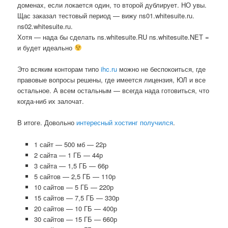
доменах, если локается один, то второй дублирует. НО увы.
Щас заказал тестовый период — вижу ns01.whitesuite.ru.
ns02.whitesuite.ru.
Хотя — нада бы сделать ns.whitesuite.RU ns.whitesuite.NET =
и будет идеально
Это всяким конторам типо
ihc.ru
можно не беспокоиться, где
правовые вопросы решены, где имеется лицензия, ЮЛ и все
остальное. А всем остальным — всегда нада готовиться, что
когда-ниб их залочат.
В итоге. Довольно
интересный хостинг получился
.
1 сайт — 500 мб — 22р
2 сайта — 1 ГБ — 44р
3 сайта — 1,5 ГБ — 66р
5 сайтов — 2,5 ГБ — 110р
10 сайтов — 5 ГБ — 220р
15 сайтов — 7,5 ГБ — 330р
20 сайтов — 10 ГБ — 400р
30 сайтов — 15 ГБ — 660р