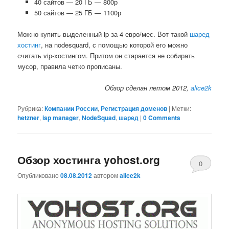
40 сайтов — 20 ГБ — 800р
50 сайтов — 25 ГБ — 1100р
Можно купить выделенный ip за 4 евро/мес. Вот такой
шаред
хостинг
, на nodesquard, с помощью которой его можно
считать vip-хостингом. Притом он старается не собирать
мусор, правила четко прописаны.
Обзор сделан летом 2012,
alice2k
Рубрика:
Компании России
,
Регистрация доменов
|
Метки:
hetzner
,
isp manager
,
NodeSquad
,
шаред
|
0 Comments
Обзор хостинга yohost.org
0
Опубликовано
08.08.2012
автором
alice2k
Comments