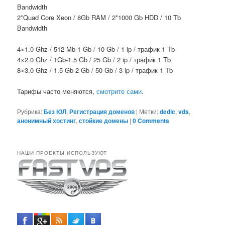
Bandwidth
2*Quad Core Xeon / 8Gb RAM / 2*1000 Gb HDD / 10 Tb
Bandwidth
4×1.0 Ghz / 512 Mb-1 Gb / 10 Gb / 1 ip / трафик 1 Tb
4×2.0 Ghz / 1Gb-1.5 Gb / 25 Gb / 2 ip / трафик 1 Tb
8×3.0 Ghz / 1.5 Gb-2 Gb / 50 Gb / 3 ip / трафик 1 Tb
Тарифы часто меняются,
смотрите сами
.
Рубрика:
Без ЮЛ
,
Регистрация доменов
|
Метки:
dedic
,
vds
,
анонимный хостинг
,
стойкие домены
|
0 Comments
НАШИ ПРОЕКТЫ ИСПОЛЬЗУЮТ