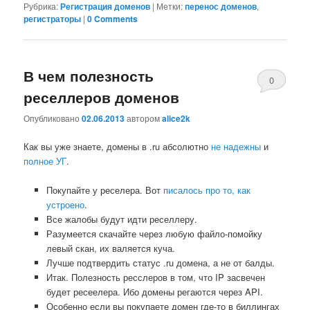
Рубрика:
Регистрация доменов
|
Метки:
перенос доменов
,
регистраторы
|
0 Comments
В чем полезность
0
реселлеров доменов
Comments
Опубликовано
02.06.2013
автором
alice2k
Как вы уже знаете, домены в .ru абсолютно
не надежны
и
полное УГ
.
Покупайте у реселера. Вот
писалось про то, как
устроено
.
Все жалобы будут идти реселлеру.
Разумеется скачайте через любую файло-помойку
левый скан, их валяется куча.
Лучше подтвердить статус .ru домена, а не от балды.
Итак. Полезность ресслеров в том, что IP засвечен
будет ресеелера. Ибо домены регаются через API.
Особенно если вы покупаете домен где-то в биллингах