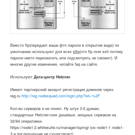
Вместо ftp(передает ваши фтп пароли в открытом виде) по
умолчанию используют для всех
sftp
(это ftp over ssh потому
пароли никто перехватить или подсмотреть не сможет). И
многие другие изменения, читайте faq на сайте.
Используют
Дата-центр Hetzner
.
Имеют партнерский аккаунт регистрации доменов через
reg.ru
http://reg.nodesquad.com/login.php?ret=%2F
Кол-во серверов я не понял. Ну штук 3-5 думаю,
стандартных Hetzner-ских дешевых, мощных серваков на
32/64 оперативки.
https://node1-2.whitesuite.ru/manager/ispmgr (но node1-1 node1-
3 и последующие не существуют)