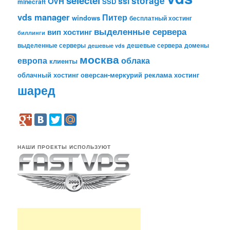
selectel
storage
ssl
OVH
SSD
minecraft
vds manager
Питер
windows
бесплатный хостинг
выделенные сервера
вип хостинг
биллинги
выделенные серверы
дешевые сервера
домены
дешевые vds
москва
европа
облака
клиенты
облачный хостинг
оверсан-меркурий
реклама
хостинг
шаред
НАШИ ПРОЕКТЫ ИСПОЛЬЗУЮТ