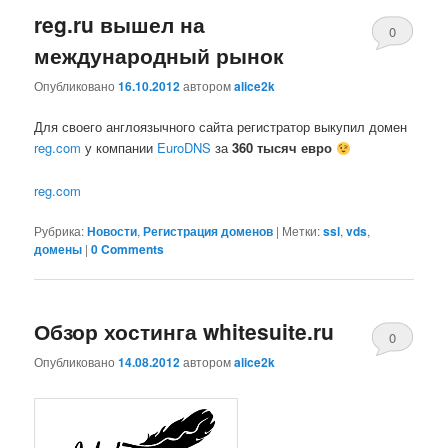
reg.ru вышел на
0
международный рынок
Comments
Опубликовано
16.10.2012
автором
alice2k
Для своего англоязычного сайта регистратор выкупил домен
reg.com
у компании
EuroDNS
за
360 тысяч евро
reg.com
Рубрика:
Новости
,
Регистрация доменов
|
Метки:
ssl
,
vds
,
домены
|
0 Comments
Обзор хостинга whitesuite.ru
0
Опубликовано
14.08.2012
автором
alice2k
Comments