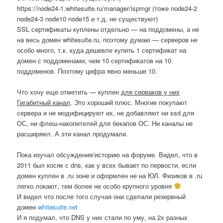
https://node24-1.whitesuite.ru/manager/ispmgr (тоже node24-2
node24-3 node10 node15 и т.д. не существуют)
SSL сертификаты куплены отдельно — на поддомены, а не
на весь домен whitesuite.ru, поэтому думаю — серверов не
особо много, т.к. куда дешевле купить 1 сертификат на
домен с поддоменами, чем 10 сертификатов на 10
поддоменов. Поэтому цифра явно меньше 10.
Что хочу еще отметить — куплен
для серваков у них
Гигабитный канал
. Это хороший плюс. Многие покупают
сервера и не модифицируют их, не добавляют ни ssd для
ОС, ни флеш-накопителей для бекапов ОС. Ни каналы не
расширяют. А эти канал продумали.
Пока изучал обсуждения/историю на форуме. Видел, что в
2011 был косяк с dns, как у всех бывает по первости, если
домен куплен в .ru зоне и оформлен не на ЮЛ. Физиков в .ru
легко локают, тем более не особо крупного уровня
И видел что после того случая они сделали резервный
домен
whitesuite.net
И я подумал, что DNS у них стали по уму, на 2х разных