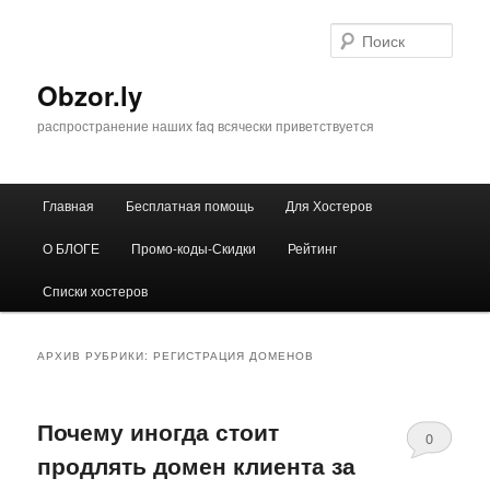
Перейти
Перейти
к
к
Поис
основному
дополнительному
содержимому
содержимому
Obzor.ly
распространение наших faq всячески приветствуется
Главное
Главная
Бесплатная помощь
Для Хостеров
меню
О БЛОГЕ
Промо-коды-Скидки
Рейтинг
Списки хостеров
АРХИВ РУБРИКИ:
РЕГИСТРАЦИЯ ДОМЕНОВ
Почему иногда стоит
0
продлять домен клиента за
Comments