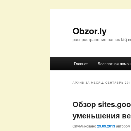
Перейти
Перейти
к
к
основному
дополнительному
Obzor.ly
содержимому
содержимому
распространение наших faq в
Главное
Главная
Бесплатная помо
меню
АРХИВ ЗА МЕСЯЦ:
СЕНТЯБРЬ 201
Обзор sites.go
уменьшения ве
Опубликовано
29.09.2013
автором