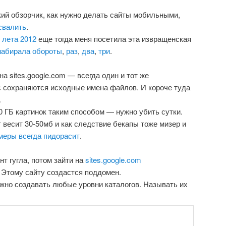
ий обзорчик, как нужно делать сайты мобильными,
свалить
.
с
лета 2012
еще тогда меня посетила эта извращенская
набирала обороты
,
раз
,
два
,
три
.
на sites.google.com — всегда один и тот же
с сохраняются исходные имена файлов. И короче туда
.
0 ГБ картинок таким способом — нужно убить сутки.
йт весит 30-50мб и как следствие бекапы тоже мизер и
меры всегда пидорасит
.
нт гугла, потом зайти на
sites.google.com
. Этому сайту создастся поддомен.
можно создавать любые уровни каталогов. Называть их