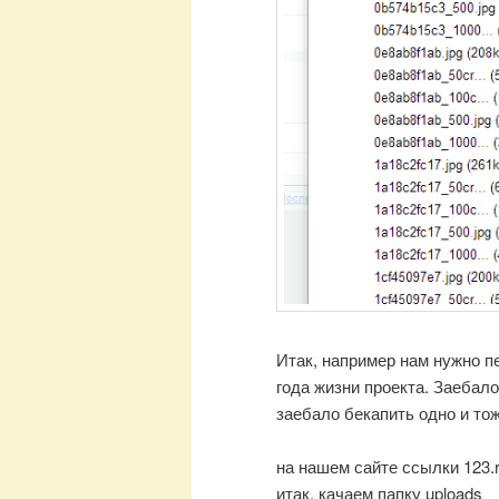
Итак, например нам нужно пе
года жизни проекта. Заебало
заебало бекапить одно и тож
на нашем сайте ссылки 123.r
итак, качаем папку uploads