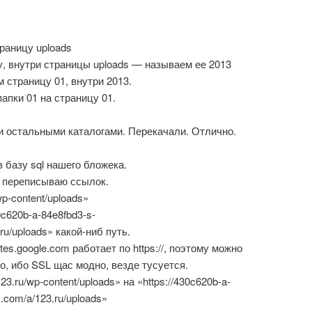
раницу uploads
, внутри страницы uploads — называем ее 2013
м страницу 01, внутри 2013.
апки 01 на страницу 01.
и остальными каталогами. Перекачали. Отлично.
 базу sql нашего бложека.
о переписываю ссылок.
p-content/uploads»
c620b-a-84e8fbd3-s-
.ru/uploads» какой-ниб путь.
ites.google.com работает по https://, поэтому можно
о, ибо SSL щас модно, везде тусуется.
23.ru/wp-content/uploads» на «https://430c620b-a-
s.com/a/123.ru/uploads»