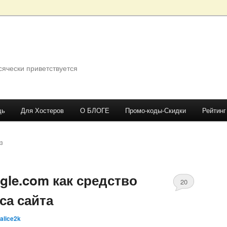
сячески приветствуется
щь
Для Хостеров
О БЛОГЕ
Промо-коды-Скидки
Рейтинг
3
ogle.com как средство
20
са сайта
Comments
alice2k