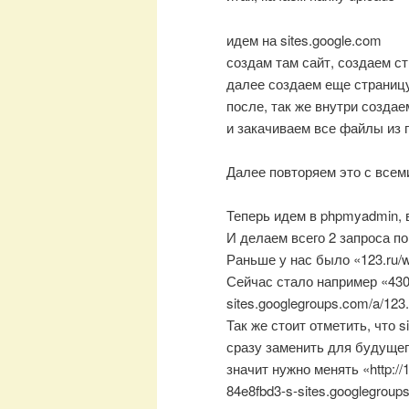
идем на sites.google.com
создам там сайт, создаем ст
далее создаем еще страницу
после, так же внутри создае
и закачиваем все файлы из п
Далее повторяем это с всем
Теперь идем в phpmyadmin, в
И делаем всего 2 запроса п
Раньше у нас было «123.ru/w
Сейчас стало например «430
sites.googlegroups.com/a/123
Так же стоит отметить, что s
сразу заменить для будущег
значит нужно менять «http://1
84e8fbd3-s-sites.googlegroup