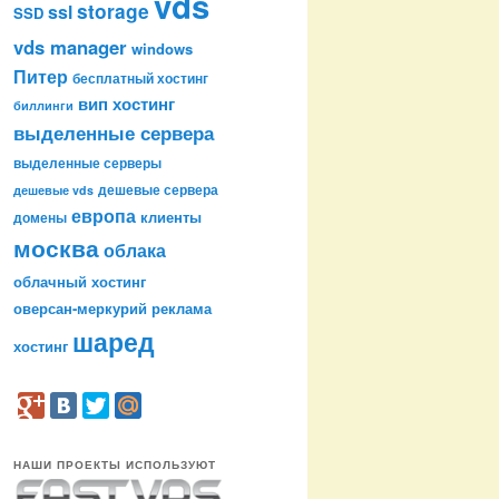
vds
storage
ssl
SSD
vds manager
windows
Питер
бесплатный хостинг
вип хостинг
биллинги
выделенные сервера
выделенные серверы
дешевые сервера
дешевые vds
европа
клиенты
домены
москва
облака
облачный хостинг
оверсан-меркурий
реклама
шаред
хостинг
НАШИ ПРОЕКТЫ ИСПОЛЬЗУЮТ