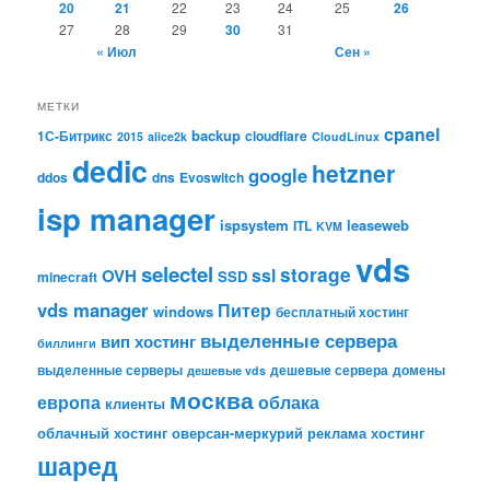
20
21
22
23
24
25
26
27
28
29
30
31
« Июл
Сен »
МЕТКИ
cpanel
backup
1С-Битрикс
cloudflare
2015
alice2k
CloudLinux
dedic
hetzner
google
ddos
dns
Evoswitch
isp manager
ispsystem
leaseweb
ITL
KVM
vds
selectel
storage
ssl
OVH
SSD
minecraft
vds manager
Питер
windows
бесплатный хостинг
выделенные сервера
вип хостинг
биллинги
выделенные серверы
дешевые сервера
домены
дешевые vds
москва
европа
облака
клиенты
облачный хостинг
оверсан-меркурий
реклама
хостинг
шаред