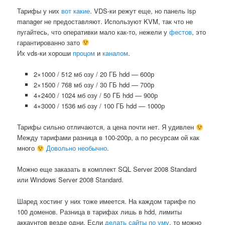
Тарифы у них
вот какие
. VDS-ки режут еще, но панель isp
manager не предоставляют. Используют KVM, так что не
пугайтесь, что оперативки мало как-то, нежели у
фестов
, это
гарантированно зато
Их vds-ки хороши
процом
и
каналом
.
2×1000 / 512 мб озу / 20 ГБ hdd — 600р
2×1500 / 768 мб озу / 30 ГБ hdd — 700р
4×2400 / 1024 мб озу / 50 ГБ hdd — 900р
4×3000 / 1536 мб озу / 100 ГБ hdd — 1000р
Тарифы сильно отличаются, а цена почти нет. Я удивлен
Между тарифами разница в 100-200р, а по ресурсам ой как
много
Довольно необычно
.
Можно еще заказать в комплект SQL Server 2008 Standard
или Windows Server 2008 Standard.
Шаред хостинг у них тоже имеется. На каждом тарифе по
100 доменов. Разница в тарифах лишь в hdd, лимиты
аккаунтов везде одни. Если
делать сайты по уму
, то можно