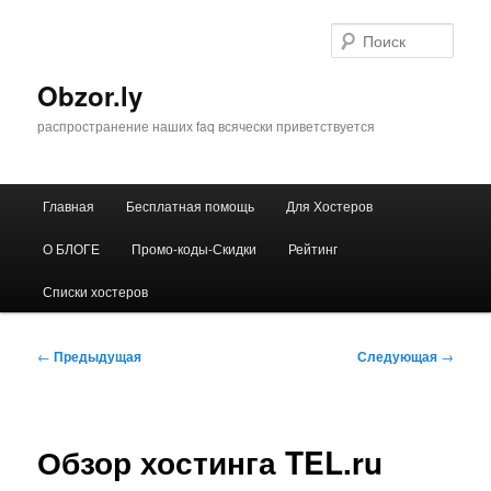
Перейти
к
Поис
основному
содержимому
Obzor.ly
распространение наших faq всячески приветствуется
Главное
Главная
Бесплатная помощь
Для Хостеров
меню
О БЛОГЕ
Промо-коды-Скидки
Рейтинг
Списки хостеров
Навигация
←
Предыдущая
Следующая
→
по
записям
Обзор хостинга TEL.ru