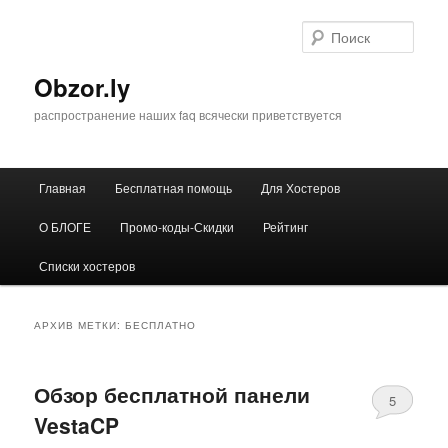
Перейти
Перейти
к
к
Поис
основному
дополнительному
содержимому
содержимому
Obzor.ly
распространение наших faq всячески приветствуется
Главное
Главная
Бесплатная помощь
Для Хостеров
меню
О БЛОГЕ
Промо-коды-Скидки
Рейтинг
Списки хостеров
АРХИВ МЕТКИ:
БЕСПЛАТНО
Обзор бесплатной панели
5
VestaCP
Comments