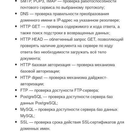
SMTP, POP3, IMAP — проверка работоспособности
почтового сервиса по выбранному протоколу;
DNS — проверка правильности преобразования
доменного имени в IP-адрес на указанном резолвере;
HTTP GET — проверка содержимого и кода ответа, а
также поиск подстроки в возвращенных данных;
HTTP HEAD — облегченный запрос GET, позволяющий
проверять наличие документа на сервере по коду
ответа без необходимости загружать всё тело
документа;
HTTP базовая авторизация — проверка механизма
базовой авторизации;
HTTP digest — проверка механизма дайджест-
авторизации;
FTP — проверка достуности FTP-сервера;
PostgreSQL — проверка доступности сервера баз
данных PostgreSQL;
MySQL – проверка доступности сервера баз данных
MySQL;
SSL — проверка срока действия SSL-сертификатов для
доменных имен.