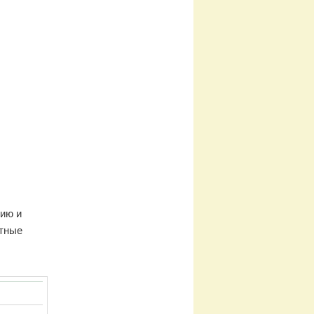
цию и
атные