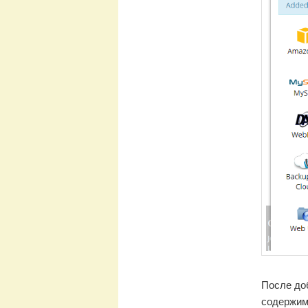
После до
содержим