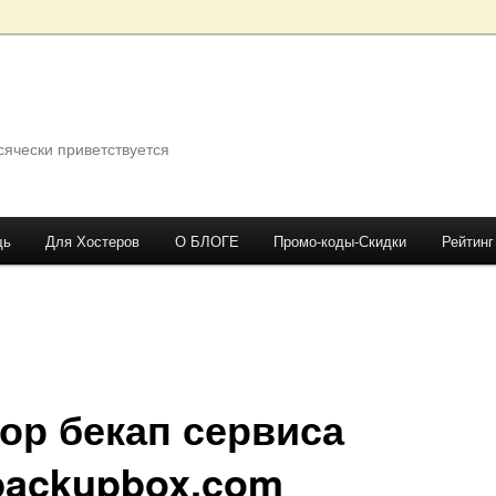
сячески приветствуется
щь
Для Хостеров
О БЛОГЕ
Промо-коды-Скидки
Рейтинг
ор бекап сервиса
ackupbox.com