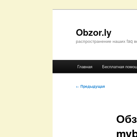
Перейти
к
основному
Obzor.ly
содержимому
распространение наших faq в
Главное
Главная
Бесплатная помо
меню
Навигация
←
Предыдущая
по
записям
Обз
myb