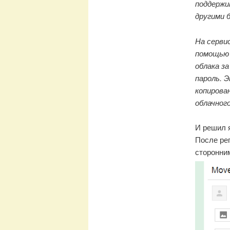
поддержи
другими б
На серви
помощью 
облака за
пароль. 
копирова
облачног
И решил я
После ре
сторонни