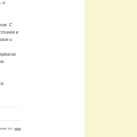
, и
ов. С
стинга в
огин и
ервисах
ые.
ся