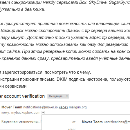
вает синхронизации между сервисами Box, SkyDrive, SugarSync
укватьно в два клика.
се присутствует приятная возможность для владельцев сайт
Backup Box можно скопировать файлы с ftp сервера вашего хо
 пару минут. Достаточно только указать адрес ftp сервера, л
Эту возможность можно использовать как базу для резервного
ния сайта. При этом резервные копии можно создать на всех с
о хранения данных сразу, предварительно введя учётные данн
 зарегистрироваться, посмотреть что к чему.
гистрации приходит письмо. DKIM подпись настроена, пользуют
ми сервисами.