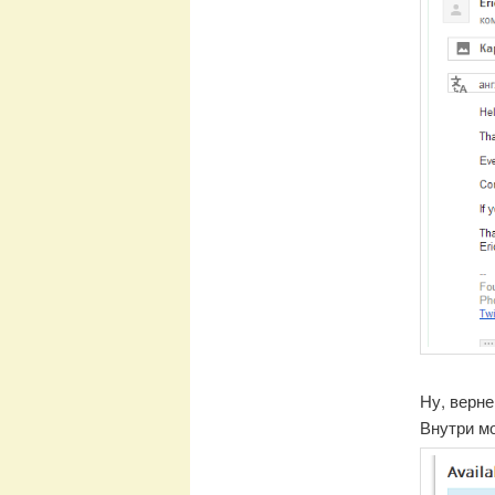
Ну, верне
Внутри м