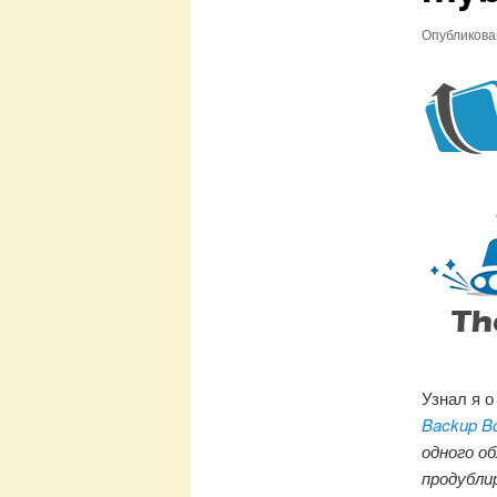
Опубликов
Узнал я о
Backup B
одного об
продублир