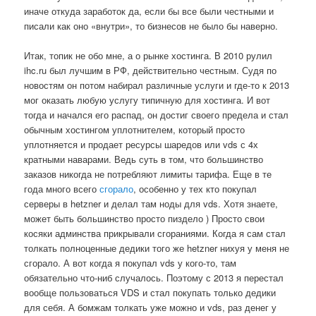
иначе откуда заработок да, если бы все были честными и
писали как оно «внутри», то бизнесов не было бы наверно.
Итак, топик не обо мне, а о рынке хостинга. В 2010 рулил
ihc.ru был лучшим в РФ, действительно честным. Судя по
новостям он потом набирал различные услуги и где-то к 2013
мог оказать любую услугу типичную для хостинга. И вот
тогда и начался его распад, он достиг своего предела и стал
обычным хостингом уплотнителем, который просто
уплотняется и продает ресурсы шаредов или vds с 4х
кратными наварами. Ведь суть в том, что большинство
заказов никогда не потребляют лимиты тарифа. Еще в те
года много всего
сгорало
, особенно у тех кто покупал
серверы в hetzner и делал там ноды для vds. Хотя знаете,
может быть большинство просто пиздело ) Просто свои
косяки админства прикрывали сгораниями. Когда я сам стал
толкать полноценные дедики того же hetzner нихуя у меня не
сгорало. А вот когда я покупал vds у кого-то, там
обязательно что-ниб случалось. Поэтому с 2013 я перестал
вообще пользоваться VDS и стал покупать только дедики
для себя. А бомжам толкать уже можно и vds, раз денег у