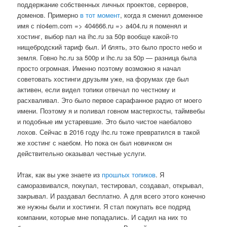
поддержание собственных личных проектов, серверов,
доменов. Примерно
в тот момент
, когда я сменил доменное
имя с nio4em.com => 404666.ru => a404.ru я поменял и
хостинг, выбор пал на ihc.ru за 50р вообще какой-то
нищебродский тариф был. И блять, это было просто небо и
земля. Говно hc.ru за 500р и ihc.ru за 50р — разница была
просто огромная. Именно поэтому возможно я начал
советовать хостинги друзьям уже, на форумах где был
активен, если видел топики отвечал по честному и
расхваливал. Это было первое сарафанное радио от моего
имени. Поэтому я и поливал говном мастерхосты, таймвебы
и подобные им устаревшие. Это было чистое наебалово
лохов. Сейчас в 2016 году ihc.ru тоже превратился в такой
же хостинг с наебом. Но пока он был новичком он
действительно оказывал честные услуги.
Итак, как вы уже знаете из
прошлых
топиков
. Я
саморазвивался, покупал, тестировал, создавал, открывал,
закрывал. И раздавал бесплатно. А для всего этого конечно
же нужны были и хостинги. Я стал покупать все подряд
компании, которые мне попадались. И садил на них то