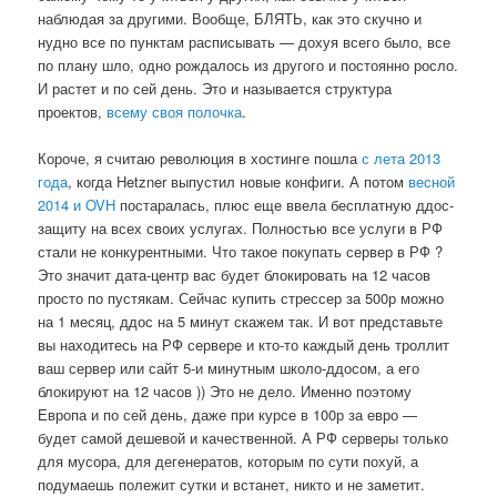
наблюдая за другими. Вообще, БЛЯТЬ, как это скучно и
нудно все по пунктам расписывать — дохуя всего было, все
по плану шло, одно рождалось из другого и постоянно росло.
И растет и по сей день. Это и называется структура
проектов,
всему своя полочка
.
Короче, я считаю революция в хостинге пошла
с лета 2013
года
, когда Hetzner выпустил новые конфиги. А потом
весной
2014 и OVH
постаралась, плюс еще ввела бесплатную ддос-
защиту на всех своих услугах. Полностью все услуги в РФ
стали не конкурентными. Что такое покупать сервер в РФ ?
Это значит дата-центр вас будет блокировать на 12 часов
просто по пустякам. Сейчас купить стрессер за 500р можно
на 1 месяц, ддос на 5 минут скажем так. И вот представьте
вы находитесь на РФ сервере и кто-то каждый день троллит
ваш сервер или сайт 5-и минутным школо-ддосом, а его
блокируют на 12 часов )) Это не дело. Именно поэтому
Европа и по сей день, даже при курсе в 100р за евро —
будет самой дешевой и качественной. А РФ серверы только
для мусора, для дегенератов, которым по сути похуй, а
подумаешь полежит сутки и встанет, никто и не заметит.