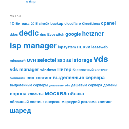
« Апр
МЕТКИ
cpanel
backup
1С-Битрикс
cloudflare
2015
alice2k
CloudLinux
dedic
hetzner
google
ddos
dns
Evoswitch
isp manager
ispsystem
leaseweb
ITL
KVM
vds
selectel
storage
ssl
OVH
SSD
minecraft
vds manager
Питер
windows
бесплатный хостинг
выделенные сервера
вип хостинг
биллинги
выделенные серверы
дешевые сервера
домены
дешевые vds
москва
европа
облака
клиенты
облачный хостинг
оверсан-меркурий
реклама
хостинг
шаред