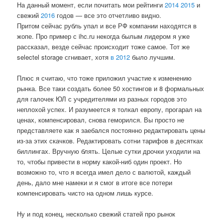
На данный момент, если почитать мои рейтинги
2014
2015
и
свежий
2016
годов — все это отчетливо видно.
Притом сейчас рубль упал и все РФ компании находятся в
жопе. Про пример с ihc.ru некогда былым лидером я уже
рассказал, везде сейчас происходит тоже самое. Тот же
selectel storage сгнивает, хотя
в 2012
было лучшим.
Плюс я считаю, что тоже приложил участие к изменению
рынка. Все таки создать более 50 хостингов и 8 формальных
для галочек ЮЛ с учредителями из разных городов это
неплохой успех. И разумеется я толкал европу, прогарал на
ценах, компенсировал, снова геморился. Вы просто не
представляете как я заебался постоянно редактировать цены
из-за этих скачков. Редактировать сотни тарифов в десятках
биллингах. Вручную блять. Целые сутки дрочки уходили на
то, чтобы привести в норму какой-ниб один проект. Но
возможно то, что я всегда имел дело с валютой, каждый
день, дало мне намеки и я смог в итоге все потери
компенсировать чисто на одном лишь курсе.
Ну и под конец, несколько свежий статей про рынок