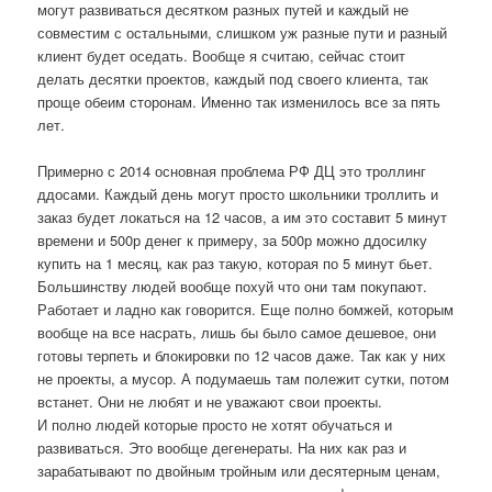
могут развиваться десятком разных путей и каждый не
совместим с остальными, слишком уж разные пути и разный
клиент будет оседать. Вообще я считаю, сейчас стоит
делать десятки проектов, каждый под своего клиента, так
проще обеим сторонам. Именно так изменилось все за пять
лет.
Примерно с 2014 основная проблема РФ ДЦ это троллинг
ддосами. Каждый день могут просто школьники троллить и
заказ будет локаться на 12 часов, а им это составит 5 минут
времени и 500р денег к примеру, за 500р можно ддосилку
купить на 1 месяц, как раз такую, которая по 5 минут бьет.
Большинству людей вообще похуй что они там покупают.
Работает и ладно как говорится. Еще полно бомжей, которым
вообще на все насрать, лишь бы было самое дешевое, они
готовы терпеть и блокировки по 12 часов даже. Так как у них
не проекты, а мусор. А подумаешь там полежит сутки, потом
встанет. Они не любят и не уважают свои проекты.
И полно людей которые просто не хотят обучаться и
развиваться. Это вообще дегенераты. На них как раз и
зарабатывают по двойным тройным или десятерным ценам,