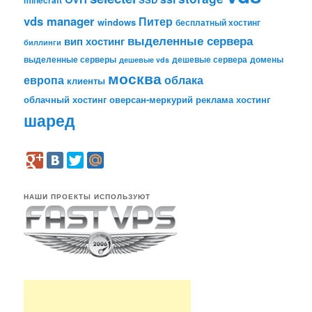
vds manager
Питер
windows
бесплатный хостинг
выделенные сервера
вип хостинг
биллинги
выделенные серверы
дешевые сервера
домены
дешевые vds
москва
европа
облака
клиенты
облачный хостинг
оверсан-меркурий
реклама
хостинг
шаред
НАШИ ПРОЕКТЫ ИСПОЛЬЗУЮТ