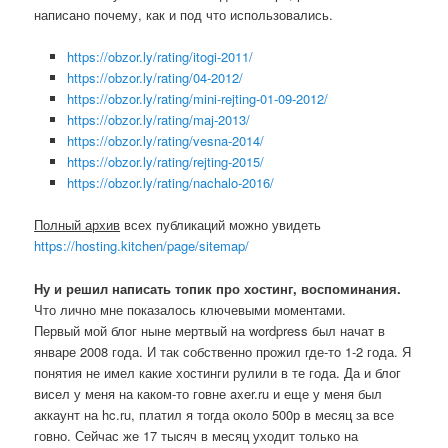
написано почему, как и под что использовались.
https://obzor.ly/rating/itogi-2011/
https://obzor.ly/rating/04-2012/
https://obzor.ly/rating/mini-rejting-01-09-2012/
https://obzor.ly/rating/maj-2013/
https://obzor.ly/rating/vesna-2014/
https://obzor.ly/rating/rejting-2015/
https://obzor.ly/rating/nachalo-2016/
Полный архив
всех публикаций можно увидеть
https://hosting.kitchen/page/sitemap/
Ну и решил написать топик про хостинг, воспоминания.
Что лично мне показалось ключевыми моментами.
Первый мой блог ныне мертвый на wordpress был начат в
январе 2008 года. И так собственно прожил где-то 1-2 года. Я
понятия не имел какие хостинги рулили в те года. Да и блог
висел у меня на каком-то говне axer.ru и еще у меня был
аккаунт на hc.ru, платил я тогда около 500р в месяц за все
говно. Сейчас же 17 тысяч в месяц уходит только на