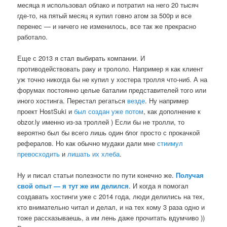
месяца я использовал облако и потратил на него 20 тысяч
где-то, на пятый месяц я купил говно атом за 500р и все
перенес — и ничего не изменилось, все так же прекрасно
работало.
Еще с 2013 я стал выбирать компании. И
противодействовать раку и трололо. Например я как клиент
уж точно никогда бы не купил у хостера тролля что-ниб. А на
форумах постоянно целые баталии представителей того или
иного хостинга. Перестал регаться
везде
. Ну например
проект HostSuki и
был создан уже потом
, как дополнение к
obzor.ly именно из-за троллей ) Если бы не тролли, то
вероятно был бы всего лишь один блог просто с прокачкой
рефералов. Но как обычно мудаки дали мне
стиимул
превосходить
и
лишать их хлеба
.
Ну и писал статьи полезности по пути конечно же.
Получая
свой опыт — я тут же им делился
. И когда я помогал
создавать хостинги уже с 2014 года, люди делились на тех,
кто внимательно читал и делал, и на тех кому 3 раза одно и
тоже рассказываешь, а им лень даже прочитать вдумчиво ))