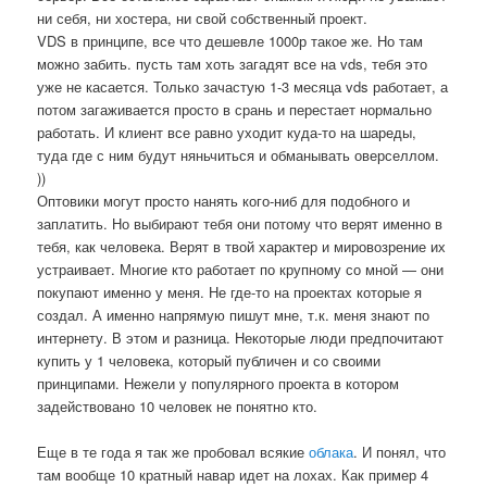
ни себя, ни хостера, ни свой собственный проект.
VDS в принципе, все что дешевле 1000р такое же. Но там
можно забить. пусть там хоть загадят все на vds, тебя это
уже не касается. Только зачастую 1-3 месяца vds работает, а
потом загаживается просто в срань и перестает нормально
работать. И клиент все равно уходит куда-то на шареды,
туда где с ним будут няньчиться и обманывать оверселлом.
))
Оптовики могут просто нанять кого-ниб для подобного и
заплатить. Но выбирают тебя они потому что верят именно в
тебя, как человека. Верят в твой характер и мировозрение их
устраивает. Многие кто работает по крупному со мной — они
покупают именно у меня. Не где-то на проектах которые я
создал. А именно напрямую пишут мне, т.к. меня знают по
интернету. В этом и разница. Некоторые люди предпочитают
купить у 1 человека, который публичен и со своими
принципами. Нежели у популярного проекта в котором
задействовано 10 человек не понятно кто.
Еще в те года я так же пробовал всякие
облака
. И понял, что
там вообще 10 кратный навар идет на лохах. Как пример 4