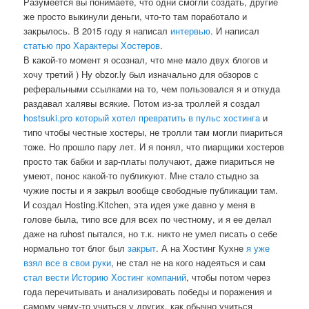
Разумеется вы понимаете, что одни смогли создать, другие
же просто выкинули деньги, что-то там поработало и
закрылось. В 2015 году я написал
интервью
. И написал
статью про Характеры Хостеров
.
В какой-то момент я осознал, что мне мало двух блогов и
хочу третий ) Ну obzor.ly был изначально для обзоров с
реферальными ссылками на то, чем пользовался я и откуда
раздавал халявы всякие. Потом из-за троллей я создал
hostsuki.pro который хотел превратить в пульс хостинга
и
типо чтобы честные хостеры, не тролли там могли пиариться
тоже. Но прошло пару лет. И я понял, что пиарщики хостеров
просто так бабки и зар-платы получают, даже пиариться не
умеют, понос какой-то публикуют. Мне стало стыдно за
чужие посты и я закрыл вообще свободные публикации там.
И создал Hosting.Kitchen, эта идея уже давно у меня в
голове была, типо все для всех по честному, и я ее делал
даже на ruhost пытался, но т.к. никто не умел писать о себе
нормально тот блог был
закрыт
. А на Хостинг Кухне
я уже
взял все в свои руки
, не стал не на кого надеяться и сам
стал вести Историю Хостинг компаний
, чтобы потом через
года перечитывать и анализировать победы и поражения и
самому чему-то учиться у других, как обычно учиться