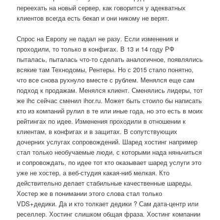
переехать на новый сервер, как говорится у адекватных
клиентов всегда есть бекап и они никому не верят.
Спрос на Европу не падал не разу. Если изменения и
проходили, то только в конфигах. В 13 и 14 году РФ
пыталась, пыталась что-то сделать аналогичное, появлялись
всякие там Технодомы, Рентеры. Но с 2015 стало понятно,
что все снова рухнуло вместе с рублем. Менялся еще сам
подход к продажам. Менялся клиент. Сменялись лидеры, тот
же ihc сейчас сменил ihor.ru. Может быть стоило бы написать
кто из компаний рулил в те или иные года, но это есть в моих
рейтингах по идее. Изменения проходили в отношении к
клиентам, в конфигах и в защитах. В сопутствующих
дочерних услугах сопровождений. Шаред хостинг например
стал только необучаемые люди, с которыми нада няньчиться
и сопровождать, по идее тот кто оказывает шаред услуги это
уже не хостер, а веб-студия какая-ниб мелкая. Кто
действительно делает стабильные качественные шареды.
Хостер же в понимании этого слова стал только
VDS+дедики. Да и кто толкает дедики ? Сам дата-центр или
реселлер. Хостинг слишком общая фраза. Хостинг компании