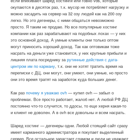
если впихивают шаред хостинги или говно vds, которые
окупаются в десяток раз, т.к. мусор не потребляет нагрузку и
можно засадить на сервер на 32 озу людей как на 200 озу
легко. Но это дегенеры, с ними общаться невозможно
просто. Я таким не продаю. Но все популярные хостинг
компании как раз зарабатывают на подобных лохах — у них
это основной доход. А умные клиенты они только оптом
могут приносить хороший доход. Так как оптовикам тоже
насрать на деньги уже становится, у них крупные прибыли и
лишняя плата посреднику за
рутинные действия с дата-
центром им по карману
, т.к. они не хотят тратить время на
переписки с ДЦ, они могут, они умеют, они умные, но просто
они это время тратят на заработок куда больших денег.
Как раз
почему я уважаю ovh
— купил ovh — забыл о
проблемах. Все просто работает, жалоб нет. А любой РФ ДЦ
постоянно что-то случится, то ддосы, то еще херня какая-то
и клиент не доволен. А в ovh все довольны и всем насрать.
Шаред хостинг — дегенеры одни. Любой стоящий сайт сразу
имеет карманного администратора и покупает выделенный
сервер. Все остальное зарастает спамом и люди не уважают