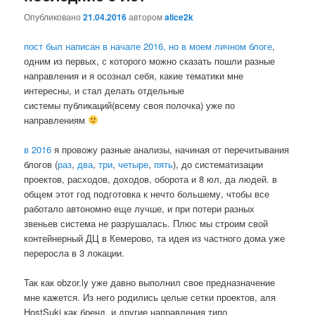
Comments
Опубликовано
21.04.2016
автором
alice2k
пост был написан в начале 2016, но в моем личном блоге
,
одним из первых, с которого можно сказать пошли разные
направления и я осознал себя, какие тематики мне
интересны, и стал делать отдельные
системы публикаций(всему своя полочка) уже по
направлениям
в 2016
я провожу разные анализы, начиная от перечитывания
блогов (
раз
,
два
,
три
,
четыре
,
пять
), до систематизации
проектов, расходов, доходов, оборота и 8 юл, да людей. в
общем этот год подготовка к нечто большему, чтобы все
работало автономно еще лучше, и при потери разных
звеньев система не разрушалась. Плюс мы строим свой
контейнерный ДЦ в Кемерово, та идея из частного дома уже
переросла в 3 локации.
Так как obzor.ly уже давно выполнил свое предназначение
мне кажется. Из него родились целые сетки проектов, аля
HostSuki как бренд, и другие направления типо