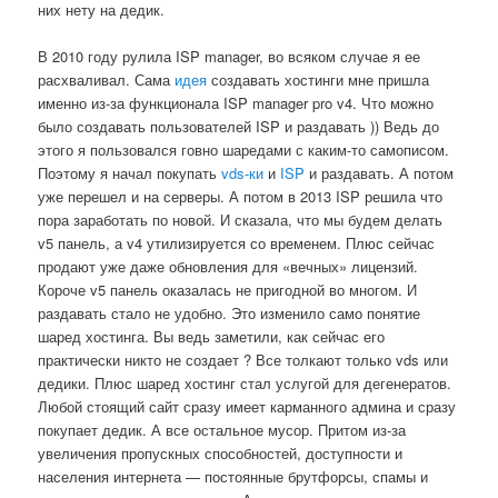
них нету на дедик.
В 2010 году рулила ISP manager, во всяком случае я ее
расхваливал. Сама
идея
создавать хостинги мне пришла
именно из-за функционала ISP manager pro v4. Что можно
было создавать пользователей ISP и раздавать )) Ведь до
этого я пользовался говно шаредами с каким-то самописом.
Поэтому я начал покупать
vds-ки
и
ISP
и раздавать. А потом
уже перешел и на серверы. А потом в 2013 ISP решила что
пора заработать по новой. И сказала, что мы будем делать
v5 панель, а v4 утилизируется со временем. Плюс сейчас
продают уже даже обновления для «вечных» лицензий.
Короче v5 панель оказалась не пригодной во многом. И
раздавать стало не удобно. Это изменило само понятие
шаред хостинга. Вы ведь заметили, как сейчас его
практически никто не создает ? Все толкают только vds или
дедики. Плюс шаред хостинг стал услугой для дегенератов.
Любой стоящий сайт сразу имеет карманного админа и сразу
покупает дедик. А все остальное мусор. Притом из-за
увеличения пропускных способностей, доступности и
населения интернета — постоянные брутфорсы, спамы и