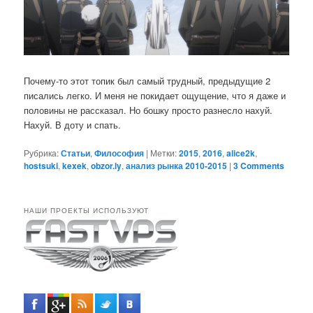
Почему-то этот топик был самый трудный, предыдущие 2
писались легко. И меня не покидает ощущение, что я даже и
половины не рассказал. Но бошку просто разнесло нахуй.
Нахуй. В доту и спать.
Рубрика:
Статьи
,
Философия
|
Метки:
2015
,
2016
,
alice2k
,
hostsuki
,
kexek
,
obzor.ly
,
анализ рынка 2010-2015
|
3 Comments
НАШИ ПРОЕКТЫ ИСПОЛЬЗУЮТ