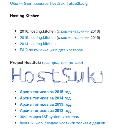
Общий блог проектов HostSuki
|
alice2k.org
Hosting.Kitchen
2016.hosting.kitchen (c
комментариями
2016)
2015.hosting.kitchen
(с
комментариями
2015)
2014.hosting.kitchen
FAQ по публикациям для хостеров
Project HostSuki
(
раз
,
два
,
три
,
четыре
)
Архив топиков за 2015 год
Архив топиков за 2014 год
Архив топиков за 2013 год
Архив топиков за 2012 год
30% скидка ISPsystem хостерам
hostsuki.work создаю хостинги толкаем дедики