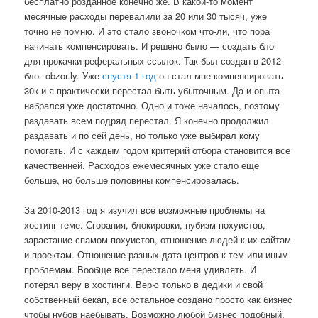
бесплатно розданное конечно же. В какой-то момент
месячные расходы перевалили за 20 или 30 тысяч, уже
точно не помню. И это стало звоночком что-ли, что пора
начинать компенсировать. И решено было — создать блог
для прокачки реферальных ссылок. Так был создан в 2012
блог obzor.ly. Уже
спустя 1 год
он стал мне компенсировать
30к и я практически перестал быть убыточным. Да и опыта
набрался уже достаточно. Одно и тоже началось, поэтому
раздавать всем подряд перестал. Я конечно продолжил
раздавать и по сей день, но только уже выбирал кому
помогать. И с каждым годом критерий отбора становится все
качественней. Расходов ежемесячных уже стало еще
больше, но больше половины компенсировалась.
За 2010-2013 год я изучил все возможные проблемы на
хостинг теме. Сгорания, блокировки, нубизм похуистов,
зарастание спамом похуистов, отношение людей к их сайтам
и проектам. Отношение разных дата-центров к тем или иным
проблемам. Вообще все перестало меня удивлять. И
потерял веру в хостинги. Верю только в дедики и свой
собственный бекап, все остальное создано просто как бизнес
чтобы нубов наебывать. Возможно любой бизнес подобный,