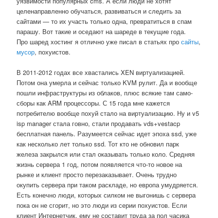
уязвимости популярных cms. А если люди не хотят
целенаправленно обучаться, развиваться и следить за
сайтами — то их участь только одна, превратиться в спам
парашу. Вот такие и оседают на шареде в текущие года.
Про шаред хостинг я отлично уже писал в статьях про
сайты
,
мусор
, похуистов.
В 2011-2012 годах все хвастались XEN виртуализацией.
Потом она умерла и сейчас только KVM рулит. Да и вообще
пошли инфраструктуры из облаков, плюс всякие там само-
сборы как ARM процессоры. С 15 года мне кажется
потребителю вообще похуй стало на виртуализацию. Ну и v5
isp manager стала говно, стали продавать vds+vestacp
бесплатная панель. Разумеется сейчас идет эпоха ssd, уже
как несколько лет только ssd. Тот кто не обновил парк
железа закрылся или стал оказывать только коло. Средняя
жизнь сервера 1 год, потом появляется что-то новое на
рынке и клиент просто перезаказывает. Очень трудно
окупить сервера при таком раскладе, но европа умудряется.
Есть конечно люди, которых силком не выгонишь с сервера
пока он не сгорит, но это люди из серии похуистов. Если
клиент Интернетчик, ему не составит труда за пол часика