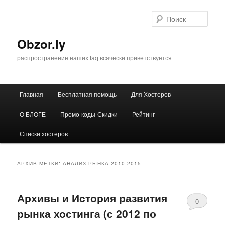
Перейти
Перейти
к
к
Поис
основному
дополнительному
содержимому
содержимому
Obzor.ly
распространение наших faq всячески приветствуется
Главное
Главная
Бесплатная помощь
Для Хостеров
меню
О БЛОГЕ
Промо-коды-Скидки
Рейтинг
Списки хостеров
АРХИВ МЕТКИ:
АНАЛИЗ РЫНКА 2010-2015
Архивы и История развития
0
рынка хостинга (с 2012 по
Comments