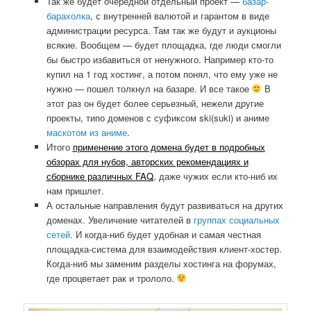
Так же будет очередной отдельный проект —
базар-
барахолка
, с внутренней валютой и гарантом в виде
администрации ресурса. Там так же будут и аукционы
всякие. Вообщем — будет площадка, где люди смогли
бы быстро избавиться от ненужного. Например кто-то
купил на 1 год хостинг, а потом понял, что ему уже не
нужно — пошел толкнул на базаре. И все такое
В
этот раз он будет более серьезный, нежели другие
проекты, типо доменов с суфиксом ski(suki) и аниме
маскотом из аниме
.
Итого
применение этого домена будет в подробных
обзорах для нубов, авторских рекомендациях и
сборнике различных FAQ
, даже чужих если кто-ниб их
нам пришлет.
А остальные направления будут развиваться на других
доменах. Увеличение читателей в
группах социальных
сетей
. И когда-ниб будет удобная и самая честная
площадка-система для взаимодействия клиент-хостер.
Когда-ниб мы заменим разделы хостинга на форумах,
где процветает рак и трололо.