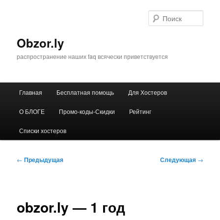
Перейти
к
Поис
основному
содержимому
Obzor.ly
распространение наших faq всячески приветствуется
Главное
Главная
Бесплатная помощь
Для Хостеров
меню
О БЛОГЕ
Промо-коды-Скидки
Рейтинг
Списки хостеров
Навигация
←
Предыдущая
Следующая
→
по
записям
obzor.ly — 1 год