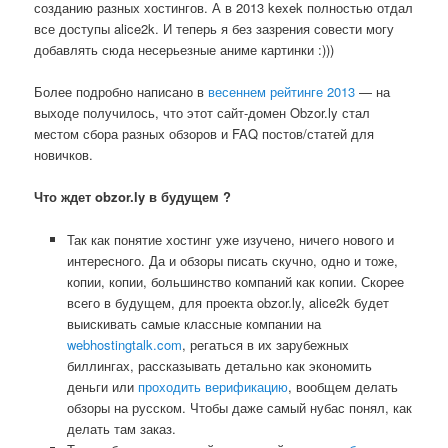
созданию разных хостингов. А в 2013 kexek полностью отдал
все доступы alice2k. И теперь я без зазрения совести могу
добавлять сюда несерьезные аниме картинки :)))
Более подробно написано в
весеннем рейтинге 2013
— на
выходе получилось, что этот сайт-домен Obzor.ly стал
местом сбора разных обзоров и FAQ постов/статей для
новичков.
Что ждет obzor.ly в будущем ?
Так как понятие хостинг уже изучено, ничего нового и
интересного. Да и обзоры писать скучно, одно и тоже,
копии, копии, большинство компаний как копии. Скорее
всего в будущем, для проекта obzor.ly, alice2k будет
выискивать самые классные компании на
webhostingtalk.com
, регаться в их зарубежных
биллингах, рассказывать детально как экономить
деньги или
проходить верификацию
, вообщем делать
обзоры на русском. Чтобы даже самый нубас понял, как
делать там заказ.