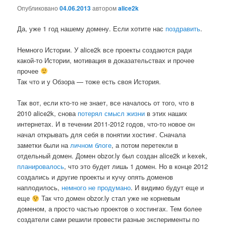
Опубликовано
04.06.2013
автором
alice2k
Да, уже 1 год нашему домену. Если хотите нас
поздравить
.
Немного Истории. У alice2k все проекты создаются ради
какой-то Истории, мотивация в доказательствах и прочее
прочее
Так что и у Обзора — тоже есть своя История.
Так вот, если кто-то не знает, все началось от того, что в
2010 alice2k, снова
потерял смысл жизни
в этих наших
интернетах. И в течении 2011-2012 годов, что-то новое он
начал открывать для себя в понятии хостинг. Сначала
заметки были на
личном блоге
, а потом перетекли в
отдельный домен. Домен obzor.ly был создан alice2k и kexek,
планировалось
, что это будет лишь 1 домен. Но в конце 2012
создались и другие проекты и кучу опять доменов
наплодилось,
немного не продумано
. И видимо будут еще и
еще
Так что домен obzor.ly стал уже не корневым
доменом, а просто частью проектов о хостингах. Тем более
создатели сами решили провести разные эксперименты по