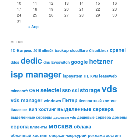
10
11
12
13
14
15
16
17
18
19
20
21
22
23
24
25
26
27
28
29
30
31
« Апр
МЕТКИ
cpanel
backup
1С-Битрикс
cloudflare
2015
alice2k
CloudLinux
dedic
hetzner
google
ddos
dns
Evoswitch
isp manager
ispsystem
leaseweb
ITL
KVM
vds
selectel
storage
ssl
OVH
SSD
minecraft
vds manager
Питер
windows
бесплатный хостинг
выделенные сервера
вип хостинг
биллинги
выделенные серверы
дешевые сервера
домены
дешевые vds
москва
европа
облака
клиенты
облачный хостинг
оверсан-меркурий
реклама
хостинг