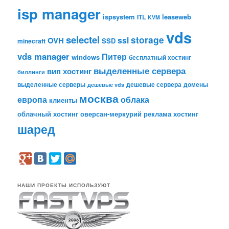
isp manager
ispsystem
leaseweb
ITL
KVM
vds
selectel
storage
ssl
OVH
SSD
minecraft
vds manager
Питер
windows
бесплатный хостинг
выделенные сервера
вип хостинг
биллинги
выделенные серверы
дешевые сервера
домены
дешевые vds
москва
европа
облака
клиенты
облачный хостинг
оверсан-меркурий
реклама
хостинг
шаред
НАШИ ПРОЕКТЫ ИСПОЛЬЗУЮТ