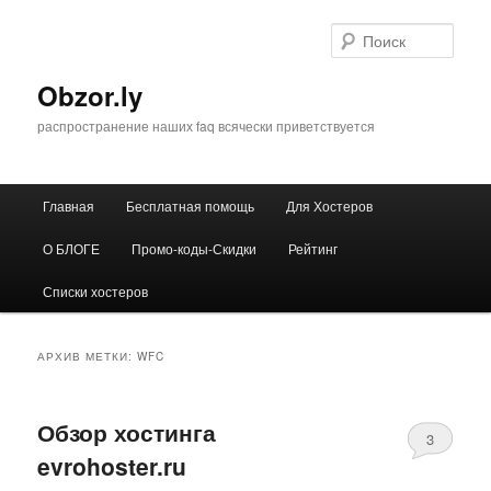
Перейти
Перейти
к
к
Поис
основному
дополнительному
содержимому
содержимому
Obzor.ly
распространение наших faq всячески приветствуется
Главное
Главная
Бесплатная помощь
Для Хостеров
меню
О БЛОГЕ
Промо-коды-Скидки
Рейтинг
Списки хостеров
АРХИВ МЕТКИ:
WFC
Обзор хостинга
3
evrohoster.ru
Comments