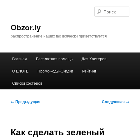
Перейти
к
Поис
основному
содержимому
Obzor.ly
распространение наших faq всячески приветствуется
Главное
Главная
Бесплатная помощь
Для Хостеров
меню
О БЛОГЕ
Промо-коды-Скидки
Рейтинг
Списки хостеров
Навигация
←
Предыдущая
Следующая
→
по
записям
Как сделать зеленый