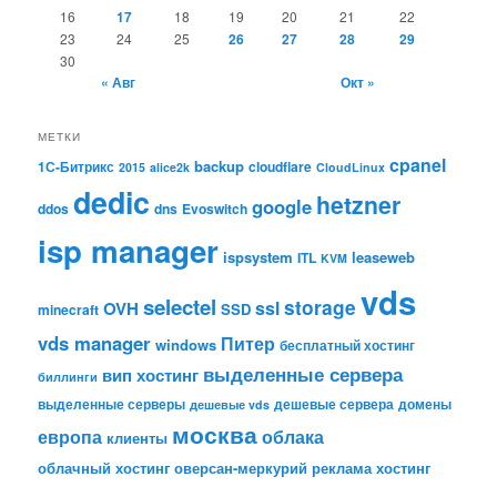
16
17
18
19
20
21
22
23
24
25
26
27
28
29
30
« Авг
Окт »
МЕТКИ
cpanel
backup
1С-Битрикс
cloudflare
2015
alice2k
CloudLinux
dedic
hetzner
google
ddos
dns
Evoswitch
isp manager
ispsystem
leaseweb
ITL
KVM
vds
selectel
storage
ssl
OVH
SSD
minecraft
vds manager
Питер
windows
бесплатный хостинг
выделенные сервера
вип хостинг
биллинги
выделенные серверы
дешевые сервера
домены
дешевые vds
москва
европа
облака
клиенты
облачный хостинг
оверсан-меркурий
реклама
хостинг