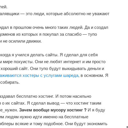
лей.
халявщики — это люди, которые абсолютно не уважают
дал в прошлом очень много таких людей. Да и создал
доменов из которых я покупал за спасибо — тупо
и не осилили движки.
, когда я учился делать сайты. Я сделал для себя
м мире похуисты. Они не любят интернет и им просто
т хороший сайт. Они тупо будут выкидывать деньги и
аживаются хостеры с услугами шареда
, в основном. Я
собирать.
 раздавал бесплатно хостинг. И потом насильно
 о их сайтах. Я сделал вывод — что хостинг таким
не_нужен.
Зачем вообще мусору хостинг ?
И я буду
ким людям нужно идти именно на бесплатные
умблеры всякие и тому подобное. Они будут экономить