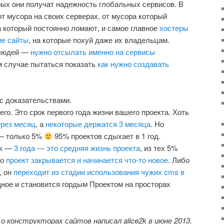
орых они получат надежность глобальных сервисов. В
от мусора на своих серверах, от мусора который
а который постоянно ломают, и самое главное
хостеры
ие сайты
, на которые похуй даже их владельцам.
 людей —
нужно отсылать именно на сервисы
м случае пытаться показать
как нужно создавать
с доказательствами.
его. Это срок первого года жизни вашего проекта. Хоть
рез месяц
, а
некоторые держатся 3 месяца
. Но
 — только 5%
95% проектов сдыхает в 1 год.
ок —
3 года — это средняя жизнь проекта
, из тех 5%
бо
проект закрывается и начинается что-то новое
. Либо
, он
переходит из стадии использования чужих cms в
щное и становится гордым Проектом на просторах
 конструкторах сайтов написал alice2k в июне 2013.