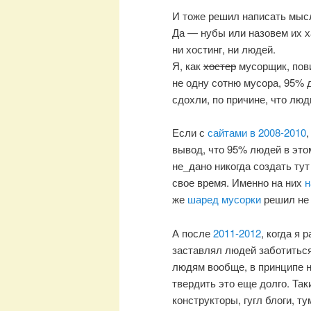
И тоже решил написать мыс
Да — нубы или назовем их 
ни хостинг, ни людей.
Я, как
хостер
мусорщик, пови
не одну сотню мусора, 95% 
сдохли, по причине, что люд
Если с
сайтами в 2008-2010
вывод, что 95% людей в это
не_дано никогда создать ту
свое время. Именно на них
н
же
шаред мусорки
решил не 
А после
2011-2012
, когда я
заставлял людей заботиться
людям вообще, в принципе 
твердить это еще долго. Та
конструкторы, гугл блоги, т