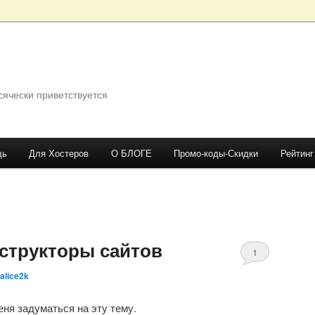
сячески приветствуется
щь
Для Хостеров
О БЛОГЕ
Промо-коды-Скидки
Рейтинг
структоры сайтов
1
alice2k
Comment
еня задуматься на эту тему.