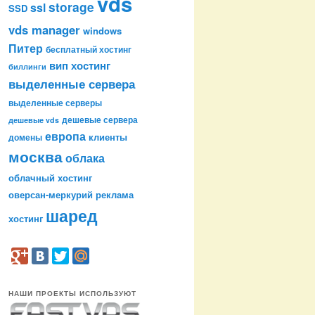
vds
storage
ssl
SSD
vds manager
windows
Питер
бесплатный хостинг
вип хостинг
биллинги
выделенные сервера
выделенные серверы
дешевые сервера
дешевые vds
европа
клиенты
домены
москва
облака
облачный хостинг
оверсан-меркурий
реклама
шаред
хостинг
НАШИ ПРОЕКТЫ ИСПОЛЬЗУЮТ