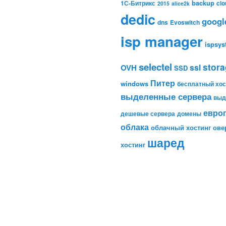
backup
1С-Битрикс
clo
2015
alice2k
dedic
googl
dns
Evoswitch
isp manager
ispsy
selectel
stor
ssl
OVH
SSD
Питер
windows
бесплатный хос
выделенные сервера
выд
евро
дешевые сервера
домены
облака
облачный хостинг
ове
шаред
хостинг