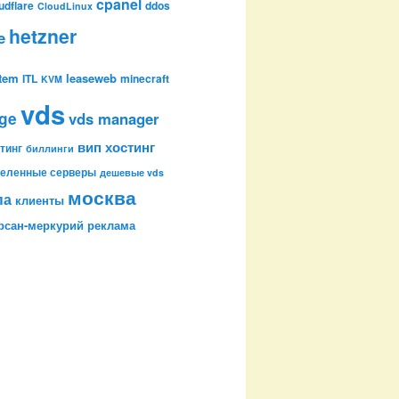
cpanel
udflare
ddos
CloudLinux
hetzner
e
stem
leaseweb
ITL
minecraft
KVM
vds
age
vds manager
вип хостинг
тинг
биллинги
еленные серверы
дешевые vds
москва
па
клиенты
рсан-меркурий
реклама