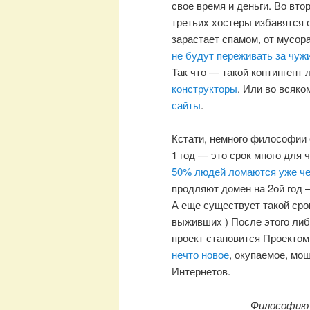
свое время и деньги. Во вт
третьих хостеры избавятся 
зарастает спамом, от мусор
не будут переживать за чуж
Так что — такой контингент
конструкторы
. Или во всяко
сайты
.
Кстати, немного философии 
1 год — это срок много для ч
50% людей ломаются уже че
продляют домен на 2ой год
А еще существует такой ср
выживших ) После этого ли
проект становится Проектом
нечто новое
, окупаемое, мо
Интернетов.
Философию о