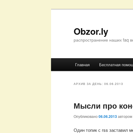
Перейти
Перейти
к
к
основному
дополнительному
Obzor.ly
содержимому
содержимому
распространение наших faq в
Главное
Главная
Бесплатная помо
меню
АРХИВ ЗА ДЕНЬ:
06.06.2013
Мысли про кон
Опубликовано
06.06.2013
автором
Один топик с rss заставил м