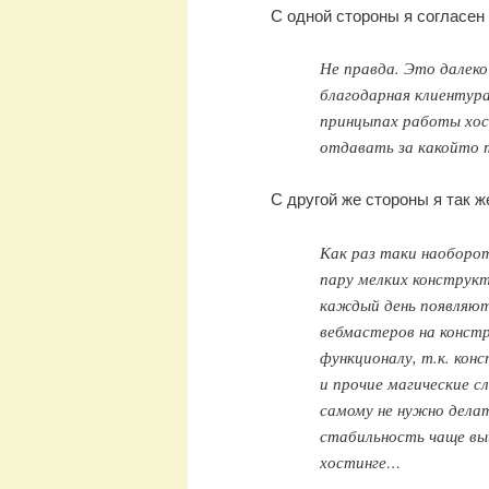
С одной стороны я согласен
Не правда. Это далеко
благодарная клиентур
принцыпах работы хос
отдавать за какойто 
С другой же стороны я так ж
Как раз таки наоборот,
пару мелких конструкт
каждый день появляют
вебмастеров на конст
функционалу, т.к. кон
и прочие магические с
самому не нужно делат
стабильность чаще вы
хостинге…