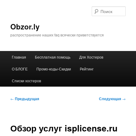
Перейти
к
Поис
основному
содержимому
Obzor.ly
распространение наших faq всячески приветствуется
Главное
Главная
Бесплатная помощь
Для Хостеров
меню
О БЛОГЕ
Промо-коды-Скидки
Рейтинг
Списки хостеров
Навигация
←
Предыдущая
Следующая
→
по
записям
Обзор услуг isplicense.ru