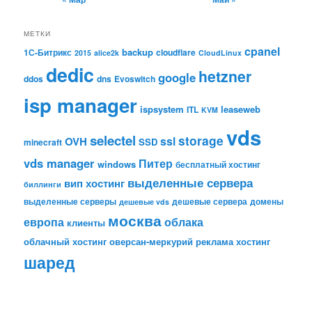
МЕТКИ
cpanel
backup
1С-Битрикс
cloudflare
2015
alice2k
CloudLinux
dedic
hetzner
google
ddos
dns
Evoswitch
isp manager
ispsystem
leaseweb
ITL
KVM
vds
selectel
storage
ssl
OVH
SSD
minecraft
vds manager
Питер
windows
бесплатный хостинг
выделенные сервера
вип хостинг
биллинги
выделенные серверы
дешевые сервера
домены
дешевые vds
москва
европа
облака
клиенты
облачный хостинг
оверсан-меркурий
реклама
хостинг
шаред