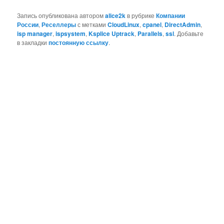
Запись опубликована автором
alice2k
в рубрике
Компании
России
,
Реселлеры
с метками
CloudLinux
,
cpanel
,
DirectAdmin
,
isp manager
,
ispsystem
,
Ksplice Uptrack
,
Parallels
,
ssl
. Добавьте
в закладки
постоянную ссылку
.