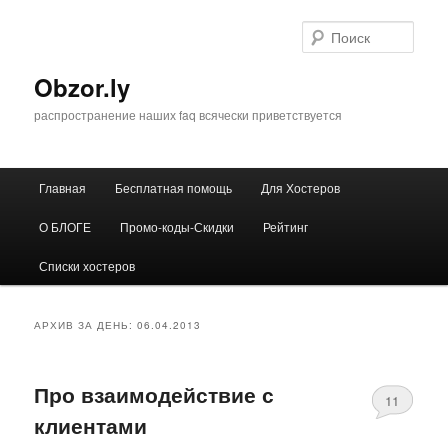
Перейти
Перейти
к
к
Поис
основному
дополнительному
содержимому
содержимому
Obzor.ly
распространение наших faq всячески приветствуется
Главное
Главная
Бесплатная помощь
Для Хостеров
меню
О БЛОГЕ
Промо-коды-Скидки
Рейтинг
Списки хостеров
АРХИВ ЗА ДЕНЬ:
06.04.2013
Про взаимодействие с
11
клиентами
Comments