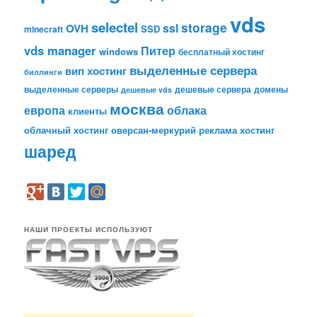
vds
selectel
storage
ssl
OVH
SSD
minecraft
vds manager
Питер
windows
бесплатный хостинг
выделенные сервера
вип хостинг
биллинги
выделенные серверы
дешевые сервера
домены
дешевые vds
москва
европа
облака
клиенты
облачный хостинг
оверсан-меркурий
реклама
хостинг
шаред
НАШИ ПРОЕКТЫ ИСПОЛЬЗУЮТ