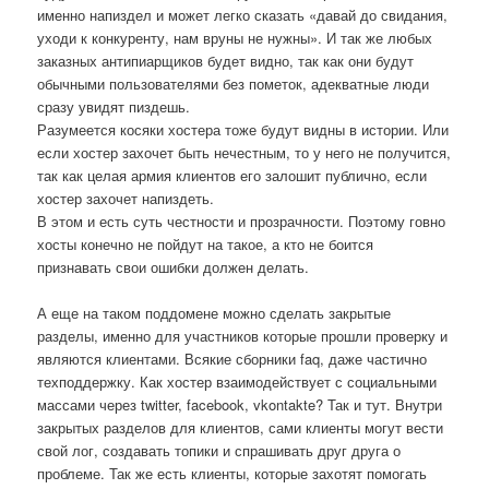
именно напиздел и может легко сказать «давай до свидания,
уходи к конкуренту, нам вруны не нужны». И так же любых
заказных антипиарщиков будет видно, так как они будут
обычными пользователями без пометок, адекватные люди
сразу увидят пиздешь.
Разумеется косяки хостера тоже будут видны в истории. Или
если хостер захочет быть нечестным, то у него не получится,
так как целая армия клиентов его залошит публично, если
хостер захочет напиздеть.
В этом и есть суть честности и прозрачности. Поэтому говно
хосты конечно не пойдут на такое, а кто не боится
признавать свои ошибки должен делать.
А еще на таком поддомене можно сделать закрытые
разделы, именно для участников которые прошли проверку и
являются клиентами. Всякие сборники faq, даже частично
техподдержку. Как хостер взаимодействует с социальными
массами через twitter, facebook, vkontakte? Так и тут. Внутри
закрытых разделов для клиентов, сами клиенты могут вести
свой лог, создавать топики и спрашивать друг друга о
проблеме. Так же есть клиенты, которые захотят помогать