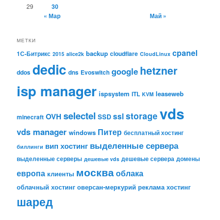
29
30
« Мар
Май »
МЕТКИ
cpanel
backup
1С-Битрикс
cloudflare
2015
alice2k
CloudLinux
dedic
hetzner
google
ddos
dns
Evoswitch
isp manager
ispsystem
leaseweb
ITL
KVM
vds
selectel
storage
ssl
OVH
SSD
minecraft
vds manager
Питер
windows
бесплатный хостинг
выделенные сервера
вип хостинг
биллинги
выделенные серверы
дешевые сервера
домены
дешевые vds
москва
европа
облака
клиенты
облачный хостинг
оверсан-меркурий
реклама
хостинг
шаред