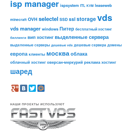
isp manager
ispsystem
leaseweb
ITL
KVM
vds
selectel
storage
ssl
OVH
SSD
minecraft
vds manager
Питер
windows
бесплатный хостинг
выделенные сервера
вип хостинг
биллинги
выделенные серверы
дешевые сервера
домены
дешевые vds
москва
европа
облака
клиенты
облачный хостинг
оверсан-меркурий
реклама
хостинг
шаред
НАШИ ПРОЕКТЫ ИСПОЛЬЗУЮТ