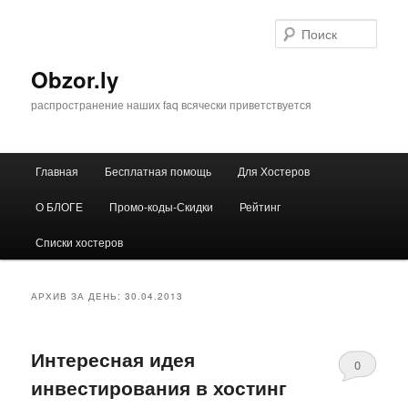
Перейти
Перейти
к
к
Поис
основному
дополнительному
содержимому
содержимому
Obzor.ly
распространение наших faq всячески приветствуется
Главное
Главная
Бесплатная помощь
Для Хостеров
меню
О БЛОГЕ
Промо-коды-Скидки
Рейтинг
Списки хостеров
АРХИВ ЗА ДЕНЬ:
30.04.2013
Интересная идея
0
инвестирования в хостинг
Comments