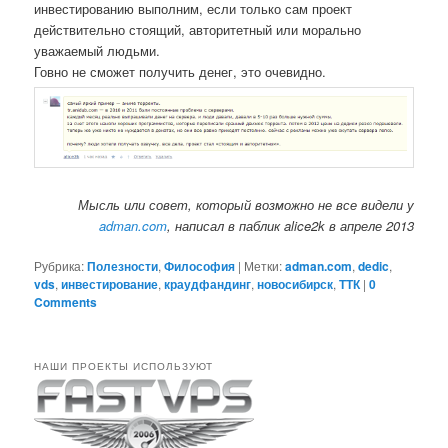
инвестированию выполним, если только сам проект
действительно стоящий, авторитетный или морально
уважаемый людьми.
Говно не сможет получить денег, это очевидно.
Мысль или совет, который возможно не все видели у
adman.com
, написал в паблик alice2k в апреле 2013
Рубрика:
Полезности
,
Философия
|
Метки:
adman.com
,
dedic
,
vds
,
инвестирование
,
краудфандинг
,
новосибирск
,
ТТК
|
0
Comments
НАШИ ПРОЕКТЫ ИСПОЛЬЗУЮТ