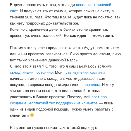
В двух словах суть в том, что люди
пополняют лицевой
счет
. И получают 1% от суммы, которая лежит на счету в
течении 2013 года. Что там в 2014 будет пока не понятно, так
как нету подробных доказательств же.
Конечно с хранением денег в банках это не сравнится,
процент уж очень маленький.
Но как идея — может жить
.
Потому что я уверен преданные клиенты будут помогать тем
или иным проектам развиваться. Либо просто донатами, либо
вот таким хранением денежной массы.
С чего это я взял ? С того, что я сам занимаюсь всякими
складчинами постоянно
. Мой
путь изучения хостинга
начинался именно с складчин, vds-ки дешевые я сам
покупал, а серваки всегда скидывался
в прошлом
. И могу
заявить на своем опыте, что полно людей готовых
участвовать в Ваших проектах. Поэтому мой
пост про
создание бесплатной тех поддержки из клиентов
— лишь
один из видов подобной помощи. Нужно уметь работать с
клиентами
Разумеется нужно понимать, что такой подход к