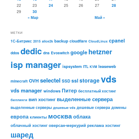
22
23
24
25
26
27
28
29
30
« Мар
Май »
МЕТКИ
cpanel
backup
1С-Битрикс
cloudflare
2015
alice2k
CloudLinux
dedic
hetzner
google
ddos
dns
Evoswitch
isp manager
ispsystem
leaseweb
ITL
KVM
vds
selectel
storage
ssl
OVH
SSD
minecraft
vds manager
Питер
windows
бесплатный хостинг
выделенные сервера
вип хостинг
биллинги
выделенные серверы
дешевые сервера
домены
дешевые vds
москва
европа
облака
клиенты
облачный хостинг
оверсан-меркурий
реклама
хостинг
шаред