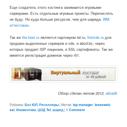
Еще создатель этого хостинга занимается игровыми
серверами. Есть отдельные игровые проекты. Перечислять
не буду. Но куда больше ресурсов, чем для шареда.
WM
аттестован
.
Так же
lite-host.ru
является партнером tel.ru,
firstvds.ru
для
продажи выделенных серверов и vds, и abcd.bz, через
которых продает ISP лицензии, и SSL сертификаты. Так же
имеется регистрация доменов через r01.
Обзор сделан летом 2012,
alice2k
Рубрика:
Без ЮЛ
,
Реселлеры
|
Метки:
isp manager
,
leaseweb
,
ssl
,
Иновентика
,
ЦОД Tel
,
шаред
|
1 Comment