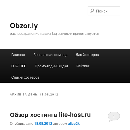
Перейти
Перейти
к
к
Поис
основному
дополнительному
содержимому
содержимому
Obzor.ly
распространение наших faq всячески приветствуется
Главное
Главная
Бесплатная помощь
Для Хостеров
меню
О БЛОГЕ
Промо-коды-Скидки
Рейтинг
Списки хостеров
АРХИВ ЗА ДЕНЬ:
18.08.2012
Обзор хостинга lite-host.ru
1
Опубликовано
18.08.2012
автором
alice2k
Comment