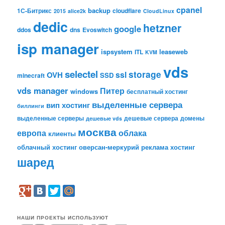
cpanel
backup
1С-Битрикс
cloudflare
2015
alice2k
CloudLinux
dedic
hetzner
google
ddos
dns
Evoswitch
isp manager
ispsystem
leaseweb
ITL
KVM
vds
selectel
storage
ssl
OVH
SSD
minecraft
vds manager
Питер
windows
бесплатный хостинг
выделенные сервера
вип хостинг
биллинги
выделенные серверы
дешевые сервера
домены
дешевые vds
москва
европа
облака
клиенты
облачный хостинг
оверсан-меркурий
реклама
хостинг
шаред
НАШИ ПРОЕКТЫ ИСПОЛЬЗУЮТ