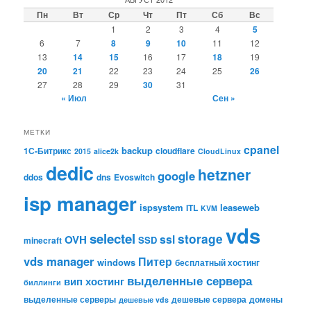
Пн
Вт
Ср
Чт
Пт
Сб
Вс
1
2
3
4
5
6
7
8
9
10
11
12
13
14
15
16
17
18
19
20
21
22
23
24
25
26
27
28
29
30
31
« Июл
Сен »
МЕТКИ
cpanel
backup
1С-Битрикс
cloudflare
2015
alice2k
CloudLinux
dedic
hetzner
google
ddos
dns
Evoswitch
isp manager
ispsystem
leaseweb
ITL
KVM
vds
selectel
storage
ssl
OVH
SSD
minecraft
vds manager
Питер
windows
бесплатный хостинг
выделенные сервера
вип хостинг
биллинги
выделенные серверы
дешевые сервера
домены
дешевые vds