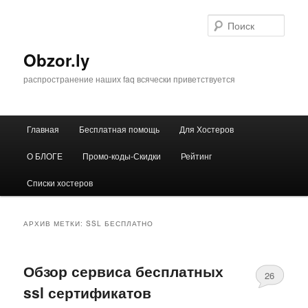
Перейти
Перейти
к
к
Поис
основному
дополнительному
содержимому
содержимому
Obzor.ly
распространение наших faq всячески приветствуется
Главное
Главная
Бесплатная помощь
Для Хостеров
меню
О БЛОГЕ
Промо-коды-Скидки
Рейтинг
Списки хостеров
АРХИВ МЕТКИ:
SSL БЕСПЛАТНО
Обзор сервиса бесплатных
26
ssl сертификатов
Comments