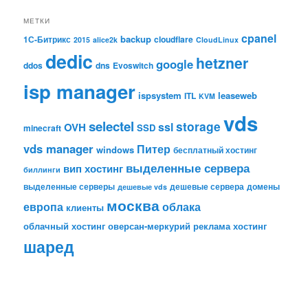
МЕТКИ
cpanel
backup
1С-Битрикс
cloudflare
2015
alice2k
CloudLinux
dedic
hetzner
google
ddos
dns
Evoswitch
isp manager
ispsystem
leaseweb
ITL
KVM
vds
selectel
storage
ssl
OVH
SSD
minecraft
vds manager
Питер
windows
бесплатный хостинг
выделенные сервера
вип хостинг
биллинги
выделенные серверы
дешевые сервера
домены
дешевые vds
москва
европа
облака
клиенты
облачный хостинг
оверсан-меркурий
реклама
хостинг
шаред