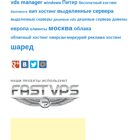
vds manager
Питер
windows
бесплатный хостинг
выделенные сервера
вип хостинг
биллинги
выделенные серверы
дешевые сервера
домены
дешевые vds
москва
европа
облака
клиенты
облачный хостинг
оверсан-меркурий
реклама
хостинг
шаред
НАШИ ПРОЕКТЫ ИСПОЛЬЗУЮТ