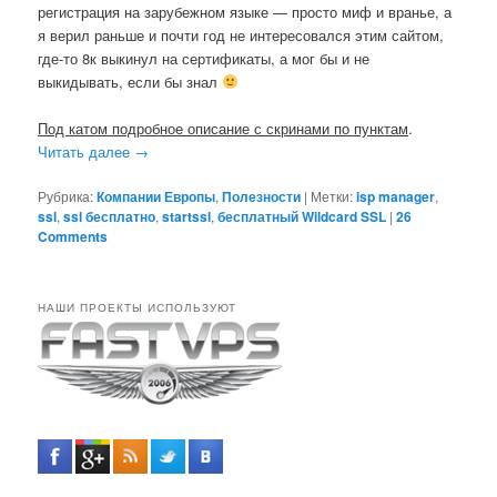
регистрация на зарубежном языке — просто миф и вранье, а
я верил раньше и почти год не интересовался этим сайтом,
где-то 8к выкинул на сертификаты, а мог бы и не
выкидывать, если бы знал
Под катом подробное описание с скринами по пунктам
.
Читать далее
→
Рубрика:
Компании Европы
,
Полезности
|
Метки:
isp manager
,
ssl
,
ssl бесплатно
,
startssl
,
бесплатный Wildcard SSL
|
26
Comments
НАШИ ПРОЕКТЫ ИСПОЛЬЗУЮТ