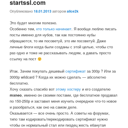
startssl.com
Опубликовано
18.01.2013
автором
alice2k
Это будет многим полезно.
Особенно тем,
кто только начинает
. Я вообще люблю писать
посты именно для нубов, так как постоянно нубы
обращаются, то им посоветуй, это им посоветуй. Даже
личные блоги когда были созданы с этой целью, чтобы сто
раз одно и тоже не рассказывать людям, а давать просто
ссылку на пост
Итак. Зачем покупать дешевый
сертификат
за 300р ? Или за
3000р wildcard ? Когда их можно сделать — абсолютно
бесплатно.
Хочу сказать спасибо вот
этому хостеру
и его создателю
mxneo
, именно он своими постами, где бесплатное продавал
по 150-250р и заставил меня изучить очередное что-то новое
и разобраться, как оно на самом деле.
Оказывается — все очень просто. А советы на форумах,
типо там кодировать/перекодировать сертификат нужно
чтобы он нормальный стал или пиздец жесть ебанутая