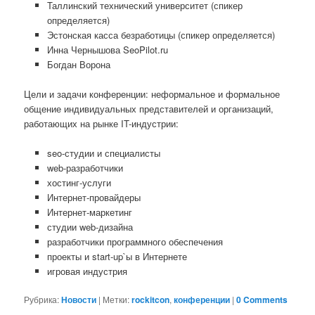
Таллинский технический университет (спикер
определяется)
Эстонская касса безработицы (спикер определяется)
Инна Чернышова SeoPilot.ru
Богдан Ворона
Цели и задачи конференции: неформальное и формальное
общение индивидуальных представителей и организаций,
работающих на рынке IT-индустрии:
seo-студии и специалисты
web-разработчики
хостинг-услуги
Интернет-провайдеры
Интернет-маркетинг
студии web-дизайна
разработчики программного обеспечения
проекты и start-up`ы в Интернете
игровая индустрия
Рубрика:
Новости
|
Метки:
rockitcon
,
конференции
|
0 Comments