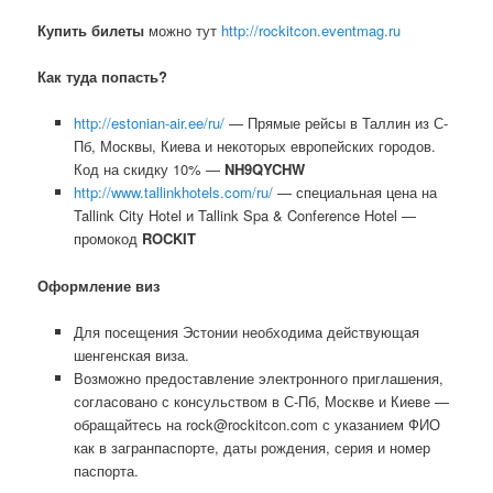
Купить билеты
можно тут
http://rockitcon.eventmag.ru
Как туда попасть?
http://estonian-air.ee/ru/
— Прямые рейсы в Таллин из С-
Пб, Москвы, Киева и некоторых европейских городов.
Код на скидку 10% —
NH9QYCHW
http://www.tallinkhotels.com/ru/
— специальная цена на
Tallink City Hotel и Tallink Spa & Conference Hotel —
промокод
ROCKIT
Оформление виз
Для посещения Эстонии необходима действующая
шенгенская виза.
Возможно предоставление электронного приглашения,
согласовано с консульством в С-Пб, Москве и Киеве —
обращайтесь на rock@rockitcon.com с указанием ФИО
как в загранпаспорте, даты рождения, серия и номер
паспорта.