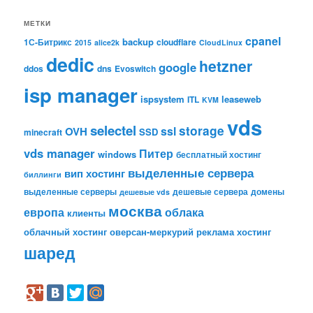
МЕТКИ
cpanel
backup
1С-Битрикс
cloudflare
2015
alice2k
CloudLinux
dedic
hetzner
google
ddos
dns
Evoswitch
isp manager
ispsystem
leaseweb
ITL
KVM
vds
selectel
storage
ssl
OVH
SSD
minecraft
vds manager
Питер
windows
бесплатный хостинг
выделенные сервера
вип хостинг
биллинги
выделенные серверы
дешевые сервера
домены
дешевые vds
москва
европа
облака
клиенты
облачный хостинг
оверсан-меркурий
реклама
хостинг
шаред