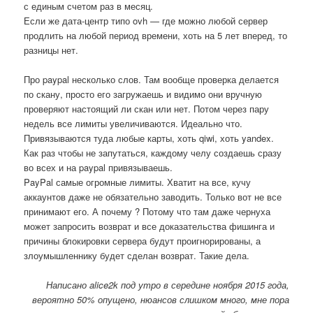
с единым счетом раз в месяц.
Если же дата-центр типо ovh — где можно любой сервер
продлить на любой период времени, хоть на 5 лет вперед, то
разницы нет.
Про paypal несколько слов. Там вообще проверка делается
по скану, просто его загружаешь и видимо они вручную
проверяют настоящий ли скан или нет. Потом через пару
недель все лимиты увеличиваются. Идеально что.
Привязываются туда любые карты, хоть qiwi, хоть yandex.
Как раз чтобы не запутаться, каждому челу создаешь сразу
во всех и на paypal привязываешь.
PayPal самые огромные лимиты. Хватит на все, кучу
аккаунтов даже не обязательно заводить. Только вот не все
принимают его. А почему ? Потому что там даже чернуха
может запросить возврат и все доказательства фишинга и
причины блокировки сервера будут проигнорированы, а
злоумышленнику будет сделан возврат. Такие дела.
Написано alice2k под утро в середине ноября 2015 года,
вероятно 50% опущено, нюансов слишком много, мне пора