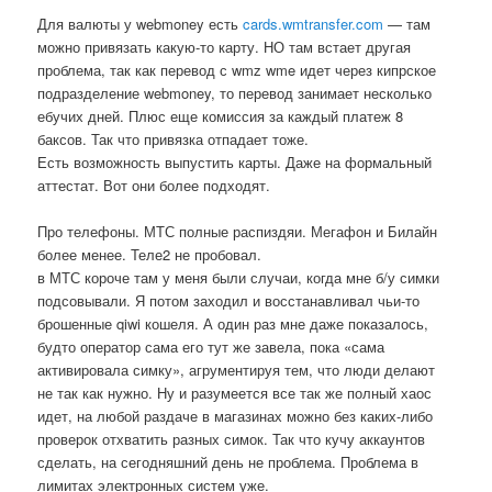
Для валюты у webmoney есть
cards.wmtransfer.com
— там
можно привязать какую-то карту. НО там встает другая
проблема, так как перевод с wmz wme идет через кипрское
подразделение webmoney, то перевод занимает несколько
ебучих дней. Плюс еще комиссия за каждый платеж 8
баксов. Так что привязка отпадает тоже.
Есть возможность выпустить карты. Даже на формальный
аттестат. Вот они более подходят.
Про телефоны. МТС полные распиздяи. Мегафон и Билайн
более менее. Теле2 не пробовал.
в МТС короче там у меня были случаи, когда мне б/у симки
подсовывали. Я потом заходил и восстанавливал чьи-то
брошенные qiwi кошеля. А один раз мне даже показалось,
будто оператор сама его тут же завела, пока «сама
активировала симку», агрументируя тем, что люди делают
не так как нужно. Ну и разумеется все так же полный хаос
идет, на любой раздаче в магазинах можно без каких-либо
проверок отхватить разных симок. Так что кучу аккаунтов
сделать, на сегодняшний день не проблема. Проблема в
лимитах электронных систем уже.