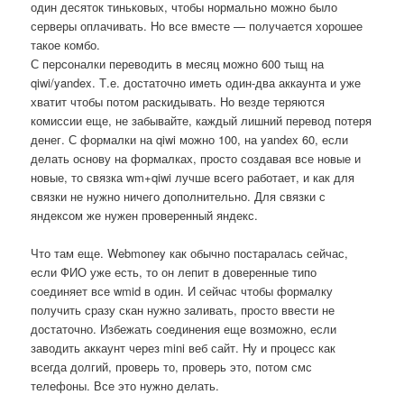
один десяток тиньковых, чтобы нормально можно было
серверы оплачивать. Но все вместе — получается хорошее
такое комбо.
С персоналки переводить в месяц можно 600 тыщ на
qiwi/yandex. Т.е. достаточно иметь один-два аккаунта и уже
хватит чтобы потом раскидывать. Но везде теряются
комиссии еще, не забывайте, каждый лишний перевод потеря
денег. С формалки на qiwi можно 100, на yandex 60, если
делать основу на формалках, просто создавая все новые и
новые, то связка wm+qiwi лучше всего работает, и как для
связки не нужно ничего дополнительно. Для связки с
яндексом же нужен проверенный яндекс.
Что там еще. Webmoney как обычно постаралась сейчас,
если ФИО уже есть, то он лепит в доверенные типо
соединяет все wmid в один. И сейчас чтобы формалку
получить сразу скан нужно заливать, просто ввести не
достаточно. Избежать соединения еще возможно, если
заводить аккаунт через mini веб сайт. Ну и процесс как
всегда долгий, проверь то, проверь это, потом смс
телефоны. Все это нужно делать.