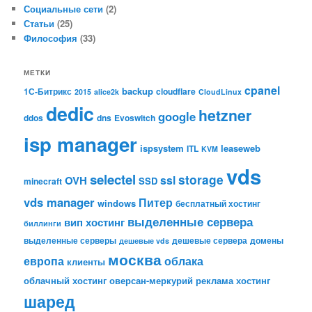
Социальные сети
(2)
Статьи
(25)
Философия
(33)
МЕТКИ
cpanel
backup
1С-Битрикс
cloudflare
2015
alice2k
CloudLinux
dedic
hetzner
google
ddos
dns
Evoswitch
isp manager
ispsystem
leaseweb
ITL
KVM
vds
selectel
storage
ssl
OVH
SSD
minecraft
vds manager
Питер
windows
бесплатный хостинг
выделенные сервера
вип хостинг
биллинги
выделенные серверы
дешевые сервера
домены
дешевые vds
москва
европа
облака
клиенты
облачный хостинг
оверсан-меркурий
реклама
хостинг
шаред