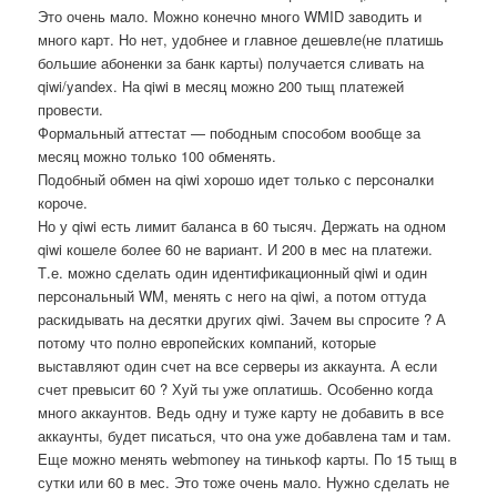
Это очень мало. Можно конечно много WMID заводить и
много карт. Но нет, удобнее и главное дешевле(не платишь
большие абоненки за банк карты) получается сливать на
qiwi/yandex. На qiwi в месяц можно 200 тыщ платежей
провести.
Формальный аттестат — пободным способом вообще за
месяц можно только 100 обменять.
Подобный обмен на qiwi хорошо идет только с персоналки
короче.
Но у qiwi есть лимит баланса в 60 тысяч. Держать на одном
qiwi кошеле более 60 не вариант. И 200 в мес на платежи.
Т.е. можно сделать один идентификационный qiwi и один
персональный WM, менять с него на qiwi, а потом оттуда
раскидывать на десятки других qiwi. Зачем вы спросите ? А
потому что полно европейских компаний, которые
выставляют один счет на все серверы из аккаунта. А если
счет превысит 60 ? Хуй ты уже оплатишь. Особенно когда
много аккаунтов. Ведь одну и туже карту не добавить в все
аккаунты, будет писаться, что она уже добавлена там и там.
Еще можно менять webmoney на тинькоф карты. По 15 тыщ в
сутки или 60 в мес. Это тоже очень мало. Нужно сделать не