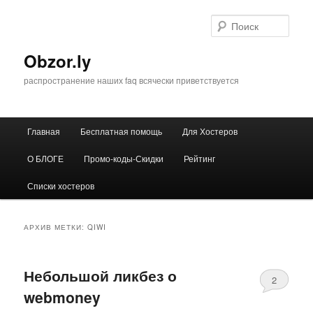
Перейти
Перейти
к
к
Поис
основному
дополнительному
содержимому
содержимому
Obzor.ly
распространение наших faq всячески приветствуется
Главное
Главная
Бесплатная помощь
Для Хостеров
меню
О БЛОГЕ
Промо-коды-Скидки
Рейтинг
Списки хостеров
АРХИВ МЕТКИ:
QIWI
Небольшой ликбез о
2
webmoney
Comments