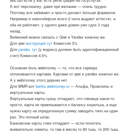
быстро если у вас есть регистрация на госуслугах.
А вот персоналку, даже при желании — очень трудно.
Поэтому все забивают и просто делают больше формалок.
Например в новосибирске всего 2 чела выдают аттестат, и
оба не работают, у одного даже домен уже сдох 2 года
назад.
Вебмоней можно связать с Qiwi и Yandex конечно же.
Для qiwi
инструкция тут
Комиссия 3%
Для
yandex тут
(у яндекса должен быть идентификационный
счет) Комиссия 4,5%
Основная боль webmoney — то, что все сервера
оплачиваются картами. Картами от qiwi и yandex конечно же.
А у webmoney этого дерьма нет.
Для WMR вот
banks.webmoney.ru
— Альфа, Промсвязь и
виртуальные карты.
Виртуальные карты сразу отпадают, это говнище какое-то
просто, карта не привязывается к балансу кошелька, а еще
нужно карту на определенную сумму заводить типо на один
раз. Это полный шлак.
Банковские карты тоже отпадают — если почитать
внимательно лимиты, то там в месяц то 60 тыщ, то 200 тыщ.