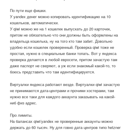
По пути еще фишки.
У yandex денег можно копировать идентификацию на 10
кошельков, автоматически.
У qiwi можно же на 1 кошелек выпускать до 20 карточек,
притом не обязательно что они должны быть оформлены на
владельца кошелька, ну на того кто там забит. Довольно
удобно если кошелек проверенный. Проверка qiwi тоже не
простая, нужно в специальные банки топать. Вот у яндекса
проверка делается в любой евросети, притом зачастую там
даже паспорт не сверяют, а уж если знакомый какой-то, то
боюсь представить что там идентифицируется.
Виртуалки яндекса работают везде. Виртуалки qiwi зачастую
не принимаются дата-центрами и прочими хостерами, там
нужно все таки для каждого аккаунта заказывать на какой-
ниб физ адрес.
Про лимиты.
На балансах qiwi/yandex не проверенные аккаунты можно
держать до 60 тысяч. Ну для говно дата центров типо hetzner