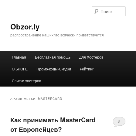
Перейти
Перейти
к
к
Поис
основному
дополнительному
содержимому
содержимому
Obzor.ly
распространение наших faq всячески приветствуется
Главное
Главная
Бесплатная помощь
Для Хостеров
меню
О БЛОГЕ
Промо-коды-Скидки
Рейтинг
Списки хостеров
АРХИВ МЕТКИ:
MASTERCARD
Как принимать MasterCard
3
от Европейцев?
Comments