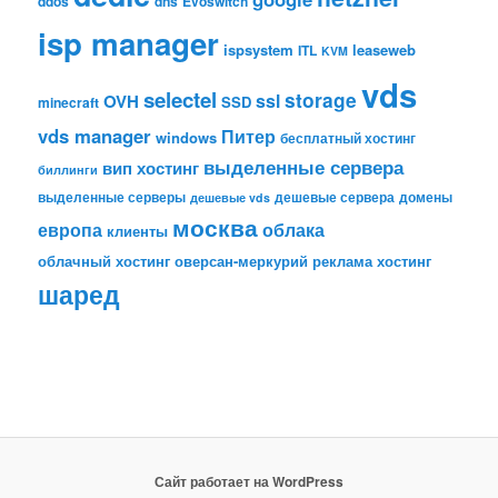
ddos
dns
Evoswitch
isp manager
ispsystem
leaseweb
ITL
KVM
vds
selectel
storage
ssl
OVH
SSD
minecraft
vds manager
Питер
windows
бесплатный хостинг
выделенные сервера
вип хостинг
биллинги
выделенные серверы
дешевые сервера
домены
дешевые vds
москва
европа
облака
клиенты
облачный хостинг
оверсан-меркурий
реклама
хостинг
шаред
Сайт работает на WordPress