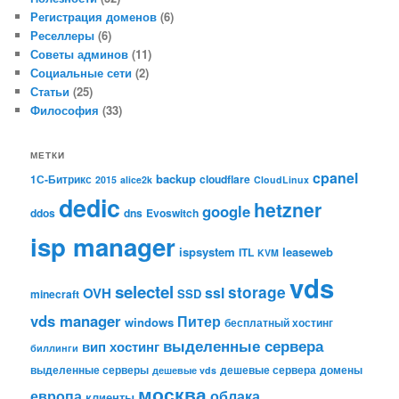
Регистрация доменов
(6)
Реселлеры
(6)
Советы админов
(11)
Социальные сети
(2)
Статьи
(25)
Философия
(33)
МЕТКИ
cpanel
backup
1С-Битрикс
cloudflare
2015
alice2k
CloudLinux
dedic
hetzner
google
ddos
dns
Evoswitch
isp manager
ispsystem
leaseweb
ITL
KVM
vds
selectel
storage
ssl
OVH
SSD
minecraft
vds manager
Питер
windows
бесплатный хостинг
выделенные сервера
вип хостинг
биллинги
выделенные серверы
дешевые сервера
домены
дешевые vds
москва
европа
облака
клиенты