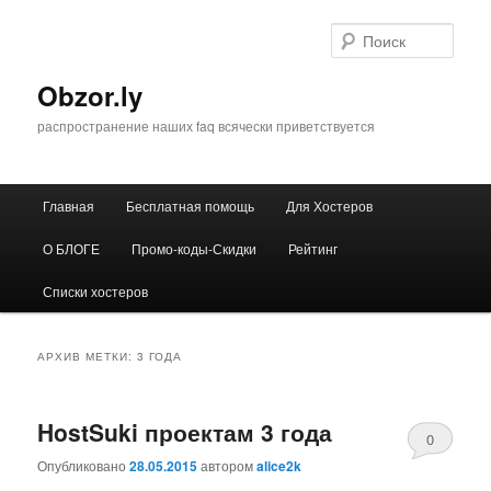
Перейти
Перейти
к
к
Поис
основному
дополнительному
содержимому
содержимому
Obzor.ly
распространение наших faq всячески приветствуется
Главное
Главная
Бесплатная помощь
Для Хостеров
меню
О БЛОГЕ
Промо-коды-Скидки
Рейтинг
Списки хостеров
АРХИВ МЕТКИ:
3 ГОДА
HostSuki проектам 3 года
0
Опубликовано
28.05.2015
автором
alice2k
Comments