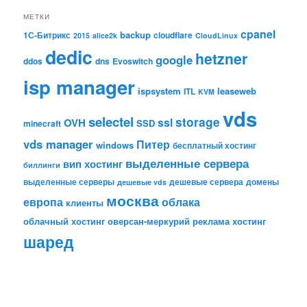
МЕТКИ
cpanel
backup
1С-Битрикс
cloudflare
2015
alice2k
CloudLinux
dedic
hetzner
google
ddos
dns
Evoswitch
isp manager
ispsystem
leaseweb
ITL
KVM
vds
selectel
storage
ssl
OVH
SSD
minecraft
vds manager
Питер
windows
бесплатный хостинг
выделенные сервера
вип хостинг
биллинги
выделенные серверы
дешевые сервера
домены
дешевые vds
москва
европа
облака
клиенты
облачный хостинг
оверсан-меркурий
реклама
хостинг
шаред