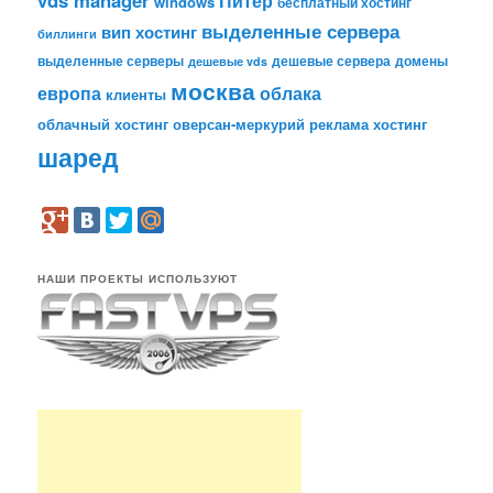
Питер
windows
бесплатный хостинг
выделенные сервера
вип хостинг
биллинги
выделенные серверы
дешевые сервера
домены
дешевые vds
москва
европа
облака
клиенты
облачный хостинг
оверсан-меркурий
реклама
хостинг
шаред
НАШИ ПРОЕКТЫ ИСПОЛЬЗУЮТ