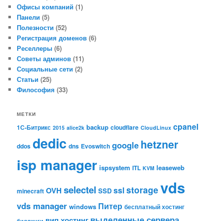
Офисы компаний
(1)
Панели
(5)
Полезности
(52)
Регистрация доменов
(6)
Реселлеры
(6)
Советы админов
(11)
Социальные сети
(2)
Статьи
(25)
Философия
(33)
МЕТКИ
cpanel
backup
1С-Битрикс
cloudflare
2015
alice2k
CloudLinux
dedic
hetzner
google
ddos
dns
Evoswitch
isp manager
ispsystem
leaseweb
ITL
KVM
vds
selectel
storage
ssl
OVH
SSD
minecraft
vds manager
Питер
windows
бесплатный хостинг
выделенные сервера
вип хостинг
биллинги