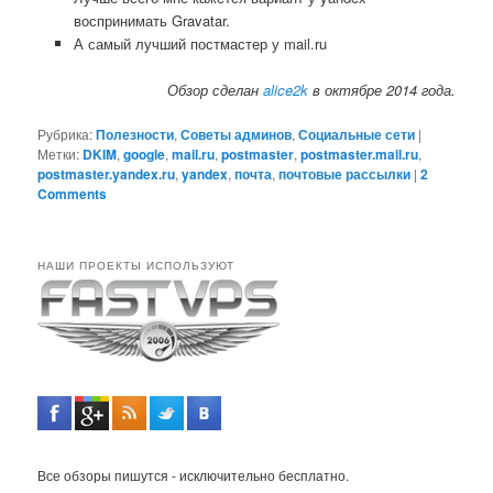
воспринимать Gravatar.
А самый лучший постмастер у mail.ru
Обзор сделан
alice2k
в октябре 2014 года.
Рубрика:
Полезности
,
Советы админов
,
Социальные сети
|
Метки:
DKIM
,
google
,
mail.ru
,
postmaster
,
postmaster.mail.ru
,
postmaster.yandex.ru
,
yandex
,
почта
,
почтовые рассылки
|
2
Comments
НАШИ ПРОЕКТЫ ИСПОЛЬЗУЮТ
Все обзоры пишутся - исключительно бесплатно.