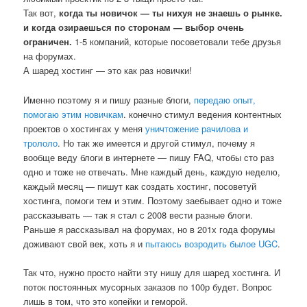
Так вот,
когда ты новичок — ты нихуя не знаешь о рынке.
и когда озираешься по сторонам — выбор очень
ограничен.
1-5 компаний, которые посоветовали тебе друзья
на форумах.
А шаред хостинг — это как раз новички!
Именно поэтому я и пишу разные блоги,
передаю опыт,
помогаю этим новичкам
. конечно стимул ведения контентных
проектов о хостингах у меня
уничтожение рачилова и
трололо
. Но так же имеется и другой стимул, почему я
вообще веду блоги в интернете — пишу FAQ, чтобы сто раз
одно и тоже не отвечать. Мне каждый день, каждую неделю,
каждый месяц — пишут как создать хостинг, посоветуй
хостинга, помоги тем и этим. Поэтому заебывает одно и тоже
рассказывать — так я стал с 2008 вести разные блоги.
Раньше я рассказывал на форумах, но в 201х года форумы
доживают свой век, хоть я и
пытаюсь возродить былое UGC
.
Так что, нужно просто найти эту нишу для шаред хостинга. И
поток постоянных мусорных заказов по 100р будет. Вопрос
лишь в том, что это копейки и геморой.