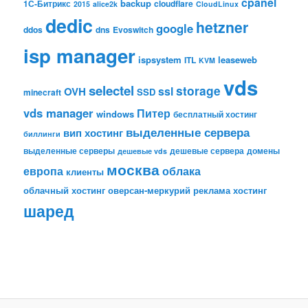
cpanel
backup
1С-Битрикс
cloudflare
2015
alice2k
CloudLinux
dedic
hetzner
google
ddos
dns
Evoswitch
isp manager
ispsystem
leaseweb
ITL
KVM
vds
selectel
storage
ssl
OVH
SSD
minecraft
vds manager
Питер
windows
бесплатный хостинг
выделенные сервера
вип хостинг
биллинги
выделенные серверы
дешевые сервера
домены
дешевые vds
москва
европа
облака
клиенты
облачный хостинг
оверсан-меркурий
реклама
хостинг
шаред