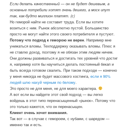
Если делать качественный — он не будет дешевым, а
основные потребили хотят очень дешего, а моск ипут
так, как-будто миллион платят. (с)
Но геморой найти не составит труда. Если вы хотите
возиться с ним. Рынок абсолютно пустой. Большинство
просто не могут найти этого своего потребителя и пустуют.
Потому что подход к геморою не верен
. Например мне
унижаться вломы. Техподдержку оказывать вломы. Плюс я
не ставлю доход, поэтому я не обязан этим людям ничем.
Они должны развиваться и достигать тех уровней что достиг
я, например хотя бы научиться делать постоянный бекап и
быть всегда готовом свалить. При таком подходе — конечно
у меня никогда не будет массового хостинга,
если я 90%
людей шлю нахуй черным по белому
.
Это просто не для меня, не для моего характера.
А вот если вы найдете этот свой подход — вы легко
войдешь в этот типо перенасыщенный «рынок». Потому что
это только кажется, что он перенасыщен.
Клиент очень хочет внимания.
Так вот — в случае с гемороем, с нубами, с шаредом —
именно так и есть.