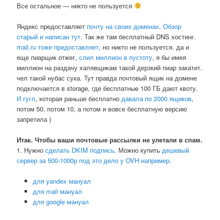
Все остальное — никто не пользуется
Яндекс предоставляет
почту на своих доменах
.
Обзор
старый и написан тут
. Так же там бесплатный DNS хостинг.
mail.ru тоже предоставляет
, но никто не пользуется. да и
еще пиарщик отжег,
слил миллион в пустоту
, я бы имея
миллион на раздачу халявщикам такой дерзкий пиар закатит.
чел такой нубас сука. Тут правда почтовый ящик на домене
подключается в storage, где бесплатные 100 ГБ дают квоту.
И гугл
, которая раньше бесплатно
давала по 2000 ящиков
,
потом 50, потом 10, а потом и вовсе бесплатную версию
запретила )
Итак. Чтобы ваши почтовые рассылки не улетали в спам.
1. Нужно
сделать DKIM подпись
. Можно купить
дешевый
сервер за 500-1000р под это дело у OVH например
.
для yandex мануал
для mail мануал
для google мануал