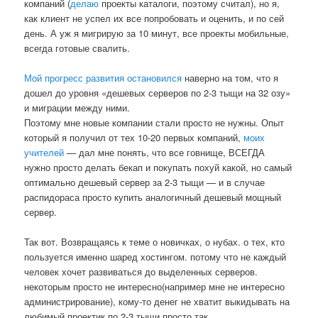
компаний (
делаю
проекты каталоги, поэтому считал), но я,
как клиент не успел их все попробовать и оценить, и по сей
день. А уж я мигрирую за 10 минут, все проекты мобильные,
всегда готовые свалить.
Мой прогресс развития остановился
наверно на том, что я
дошел до уровня «дешевых серверов по 2-3 тыщи на 32 озу»
и миграции между ними.
Поэтому мне новые компании стали просто не нужны. Опыт
который я получил от тех 10-20 первых компаний,
моих
учителей
— дал мне понять, что все говнище, ВСЕГДА
нужно просто делать бекап и покупать похуй какой, но самый
оптимально дешевый сервер за 2-3 тыщи — и в случае
распидораса просто купить аналогичный дешевый мощный
сервер.
Так вот. Возвращаясь к теме о новичках, о нубах. о тех, кто
пользуется именно шаред хостингом. потому что не каждый
человек хочет развиваться до выделенных серверов.
некоторым просто не интересно(например мне не интересно
администрирование), кому-то денег не хватит выкидывать на
любимый проектик по 2-3 тыщи просто так.