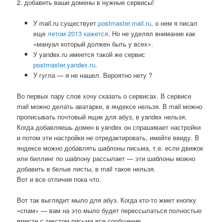
2. добавить ваши домены в нужные сервисы!
У mail.ru существует
postmaster.mail.ru
, о нем я писал
еще
летом 2013 кажется
. Но не уделял внимание как
«мануал который должен быть у всех».
У yandex.ru имеется такой же сервис
postmaster.yandex.ru
.
У гугла — я не нашел. Вероятно нету ?
Во первых пару слов хочу сказать о сервисах. В сервисе
mail можно делать аватарки, в яндексе нельзя. В mail можно
прописывать почтовый ящик для абуз, в yandex нельзя.
Когда добавляешь домен в yandex он спрашивает настройки
и потом эти настройки не отредактировать, имейте ввиду. В
яндексе можно добавлять шаблоны письма, т.е. если движок
или биллинг по шаблону рассылает — эти шаблоны можно
добавить в белые листы, в mail такое нельзя.
Вот и все отличия пока что.
Вот так выглядит мыло для абуз. Когда кто-то жмет кнопку
«спам» — вам на это мыло будет перессылаться полностью
вместе с текстом письма все сообщение.