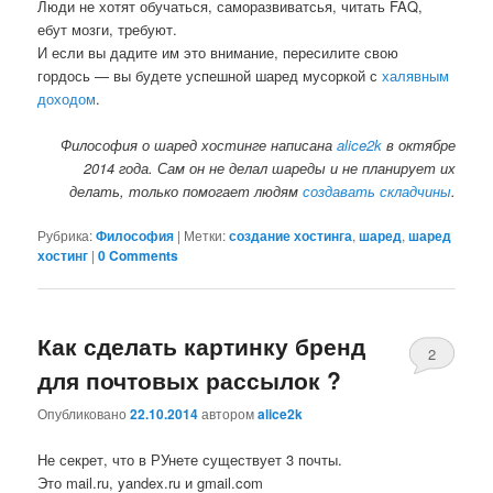
Люди не хотят обучаться, саморазвиватсья, читать FAQ,
ебут мозги, требуют.
И если вы дадите им это внимание, пересилите свою
гордось — вы будете успешной шаред мусоркой с
халявным
доходом
.
Философия о шаред хостинге написана
alice2k
в октябре
2014 года. Сам он не делал шареды и не планирует их
делать, только помогает людям
создавать складчины
.
Рубрика:
Философия
|
Метки:
создание хостинга
,
шаред
,
шаред
хостинг
|
0 Comments
Как сделать картинку бренд
2
для почтовых рассылок ?
Comments
Опубликовано
22.10.2014
автором
alice2k
Не секрет, что в РУнете существует 3 почты.
Это mail.ru, yandex.ru и gmail.com