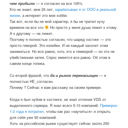
чем прибыли
— я согласен на все 105%
Кто не знает, мне 25 лет,
зарабатываю я от ООО в реальной
жизни
, а интернет это мое хобби.
Так вот, если бы не мой характер, я бы не тратил кучу
времени на все это
Но просто у меня душа лежит к этому.
А к другому — не лежит.
Поэтому я полностью согласен, что шаред хостинг — это
просто геморой. Это копейки. И не каждый захочет этим
заниматься. Но все равно, хоть это и гемморой — но это не
убийственная затея. Спрос имеется все равно. Об этом в
самом конце топика.
Со второй фразой, что
да и рынок перенасыщен
— я
полностью НЕ_согласен.
Почему ? Сейчас я вам расскажу на своем примере.
Когда я был нубом в хостинге, не знал отличия VDS от
выделенного сервера. Я знал всего 5-10 компаний.
Примерно
1-2 года я потратил
, чтобы как раз «научиться» и открыть
для себя уже 50 компаний.
Хоть на российском рынке существует сейчас около 250