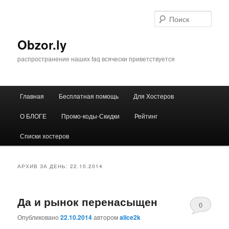
Перейти
Перейти
к
к
Поис
основному
дополнительному
содержимому
содержимому
Obzor.ly
распространение наших faq всячески приветствуется
Главное
Главная
Бесплатная помощь
Для Хостеров
меню
О БЛОГЕ
Промо-коды-Скидки
Рейтинг
Списки хостеров
АРХИВ ЗА ДЕНЬ:
22.10.2014
Да и рынок перенасыщен
0
Опубликовано
22.10.2014
автором
alice2k
Comments