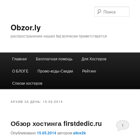
Перейти
Перейти
к
к
Поис
основному
дополнительному
содержимому
содержимому
Obzor.ly
распространение наших faq всячески приветствуется
Главное
Главная
Бесплатная помощь
Для Хостеров
меню
О БЛОГЕ
Промо-коды-Скидки
Рейтинг
Списки хостеров
АРХИВ ЗА ДЕНЬ:
15.05.2014
Обзор хостинга firstdedic.ru
1
Опубликовано
15.05.2014
автором
alice2k
Comment