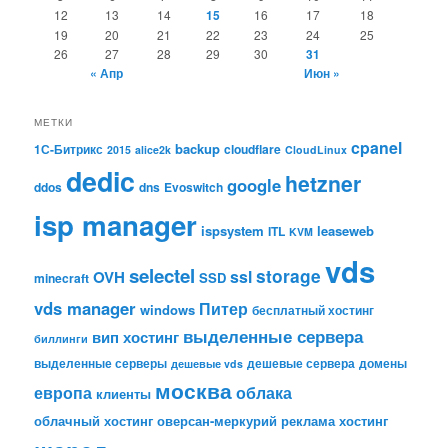
12
13
14
15
16
17
18
19
20
21
22
23
24
25
26
27
28
29
30
31
« Апр
Июн »
МЕТКИ
cpanel
backup
1С-Битрикс
cloudflare
2015
alice2k
CloudLinux
dedic
hetzner
google
ddos
dns
Evoswitch
isp manager
ispsystem
leaseweb
ITL
KVM
vds
selectel
storage
ssl
OVH
SSD
minecraft
vds manager
Питер
windows
бесплатный хостинг
выделенные сервера
вип хостинг
биллинги
выделенные серверы
дешевые сервера
домены
дешевые vds
москва
европа
облака
клиенты
облачный хостинг
оверсан-меркурий
реклама
хостинг