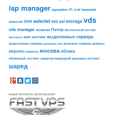
isp manager
ispsystem
leaseweb
ITL
KVM
vds
selectel
storage
ssl
OVH
SSD
minecraft
vds manager
Питер
windows
бесплатный хостинг
выделенные сервера
вип хостинг
биллинги
выделенные серверы
дешевые сервера
домены
дешевые vds
москва
европа
облака
клиенты
облачный хостинг
оверсан-меркурий
реклама
хостинг
шаред
НАШИ ПРОЕКТЫ ИСПОЛЬЗУЮТ