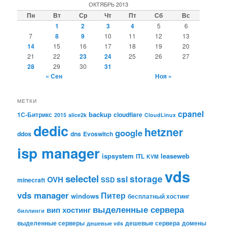
ОКТЯБРЬ 2013
Пн
Вт
Ср
Чт
Пт
Сб
Вс
1
2
3
4
5
6
7
8
9
10
11
12
13
14
15
16
17
18
19
20
21
22
23
24
25
26
27
28
29
30
31
« Сен
Ноя »
МЕТКИ
cpanel
backup
1С-Битрикс
cloudflare
2015
alice2k
CloudLinux
dedic
hetzner
google
ddos
dns
Evoswitch
isp manager
ispsystem
leaseweb
ITL
KVM
vds
selectel
storage
ssl
OVH
SSD
minecraft
vds manager
Питер
windows
бесплатный хостинг
выделенные сервера
вип хостинг
биллинги
выделенные серверы
дешевые сервера
домены
дешевые vds