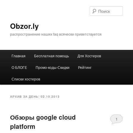
Перейти
Перейти
к
к
Поис
основному
дополнительному
содержимому
содержимому
Obzor.ly
распространение наших faq всячески приветствуется
Главное
Главная
Бесплатная помощь
Для Хостеров
меню
О БЛОГЕ
Промо-коды-Скидки
Рейтинг
Списки хостеров
АРХИВ ЗА ДЕНЬ:
02.10.2013
Обзоры google cloud
1
platform
Comment