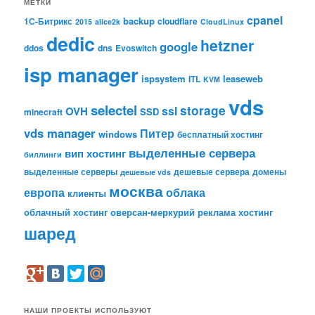
МЕТКИ
cpanel
backup
1С-Битрикс
cloudflare
2015
alice2k
CloudLinux
dedic
hetzner
google
ddos
dns
Evoswitch
isp manager
ispsystem
leaseweb
ITL
KVM
vds
selectel
storage
ssl
OVH
SSD
minecraft
vds manager
Питер
windows
бесплатный хостинг
выделенные сервера
вип хостинг
биллинги
выделенные серверы
дешевые сервера
домены
дешевые vds
москва
европа
облака
клиенты
облачный хостинг
оверсан-меркурий
реклама
хостинг
шаред
НАШИ ПРОЕКТЫ ИСПОЛЬЗУЮТ