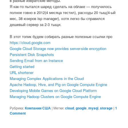
в разные извратские методы.
Я как-то пытался шаред сделать на облаке — получилось
полное говно в 2012(4 месяца тестил), расходы 20 тыщ(4-ый
мес, 38 юзеров isp manager), хотя легко бы справился
дешевый сервер за 2-3 тыщи.
В этот топик будем собирать разные полезные ссылки про
https://cloud.google.com
Google Cloud Storage now provides server-side encryption
Persistent Disk Snapshots
Sending Email from an Instance
Getting started
URL shortener
Managing Complex Applications in the Cloud
Apache Hadoop, Hive, and Pig on Google Compute Engine
Developing Mobile Games on Google Cloud Platform
Managing Hadoop Clusters on Google Compute Engine
Рубрика:
Компании США
|
Метки:
cloud
,
google
,
mysql
,
storage
|
1
Comment