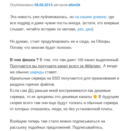
Опубликовано
08.06.2013
автором
alice2k
Эта новость уже публиковалась, но
на нашем домене
, где
все подряд и даже чужие посты иногда. (кстати, кто впервые
слышит, читайте историю по меткам,
раз
,
два
)
Но думаю, стоит продублировать ее и сюда, на Обзоры.
Потому что многим будет полезно.
В чем фишка ?
В том, что там дают 100 канал выделенный.
Получается вы получаете канал всего за 960р/мес
. А везде
же обычно
шареды
ставят.
Идеальные сервера на SSD получаются для прокачивания и
раздачи горячих файлов.
Если сам ДЦ раньше мной воспринимался как дешевые
сервера, то их аукционы это дешевые каналы
В будущем
скорее всего там они еще будут толкать и обычные сервера
от которых отказались люди, но без установочной платы.
Вообщем теперь там стало можно подписываться на
рассылку подобных предложений. Подписывайтесь,