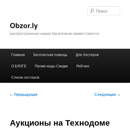
Перейти
к
Поис
основному
содержимому
Obzor.ly
распространение наших faq всячески приветствуется
Главное
Главная
Бесплатная помощь
Для Хостеров
меню
О БЛОГЕ
Промо-коды-Скидки
Рейтинг
Списки хостеров
Навигация
←
Предыдущая
Следующая
→
по
записям
Аукционы на Технодоме