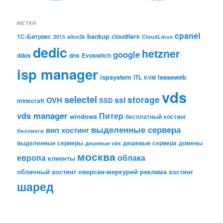
МЕТКИ
cpanel
backup
1С-Битрикс
cloudflare
2015
alice2k
CloudLinux
dedic
hetzner
google
ddos
dns
Evoswitch
isp manager
ispsystem
leaseweb
ITL
KVM
vds
selectel
storage
ssl
OVH
SSD
minecraft
vds manager
Питер
windows
бесплатный хостинг
выделенные сервера
вип хостинг
биллинги
выделенные серверы
дешевые сервера
домены
дешевые vds
москва
европа
облака
клиенты
облачный хостинг
оверсан-меркурий
реклама
хостинг
шаред