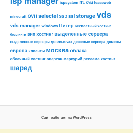
isp manager
ispsystem
leaseweb
ITL
KVM
vds
selectel
storage
ssl
OVH
SSD
minecraft
vds manager
Питер
windows
бесплатный хостинг
выделенные сервера
вип хостинг
биллинги
выделенные серверы
дешевые сервера
домены
дешевые vds
москва
европа
облака
клиенты
облачный хостинг
оверсан-меркурий
реклама
хостинг
шаред
Сайт работает на WordPress