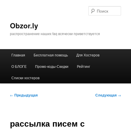
Перейти
к
Поис
основному
содержимому
Obzor.ly
распространение наших faq всячески приветствуется
Главное
Главная
Бесплатная помощь
Для Хостеров
меню
О БЛОГЕ
Промо-коды-Скидки
Рейтинг
Списки хостеров
Навигация
←
Предыдущая
Следующая
→
по
записям
рассылка писем с