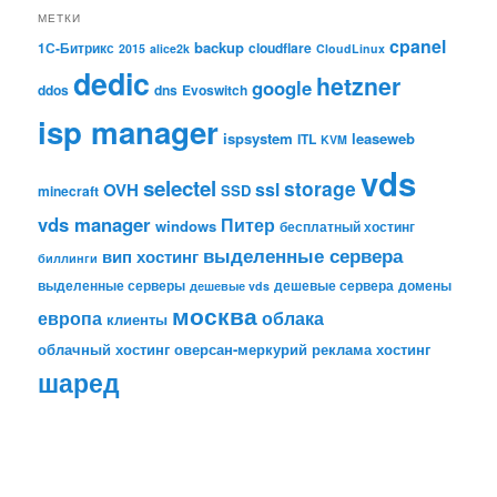
МЕТКИ
cpanel
backup
1С-Битрикс
cloudflare
2015
alice2k
CloudLinux
dedic
hetzner
google
ddos
dns
Evoswitch
isp manager
ispsystem
leaseweb
ITL
KVM
vds
selectel
storage
ssl
OVH
SSD
minecraft
vds manager
Питер
windows
бесплатный хостинг
выделенные сервера
вип хостинг
биллинги
выделенные серверы
дешевые сервера
домены
дешевые vds
москва
европа
облака
клиенты
облачный хостинг
оверсан-меркурий
реклама
хостинг
шаред