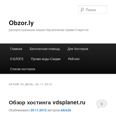
Перейти
Перейти
к
к
Поис
основному
дополнительному
содержимому
содержимому
Obzor.ly
распространение наших faq всячески приветствуется
Главное
Главная
Бесплатная помощь
Для Хостеров
меню
О БЛОГЕ
Промо-коды-Скидки
Рейтинг
Списки хостеров
АРХИВ ЗА ДЕНЬ:
20.11.2012
Обзор хостинга vdsplanet.ru
0
Опубликовано
20.11.2012
автором
alice2k
Comments