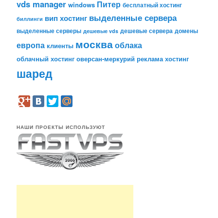
vds manager
Питер
windows
бесплатный хостинг
выделенные сервера
вип хостинг
биллинги
выделенные серверы
дешевые сервера
домены
дешевые vds
москва
европа
облака
клиенты
облачный хостинг
оверсан-меркурий
реклама
хостинг
шаред
НАШИ ПРОЕКТЫ ИСПОЛЬЗУЮТ