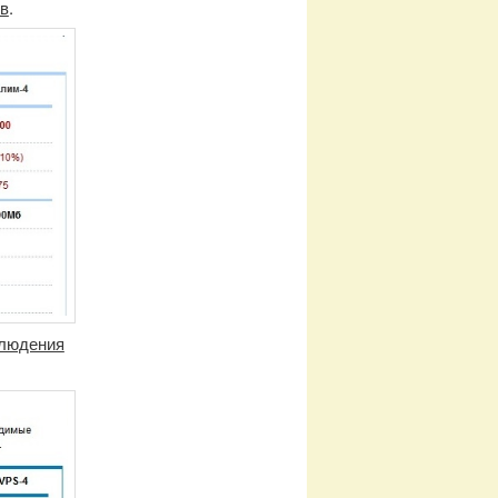
в
.
блюдения