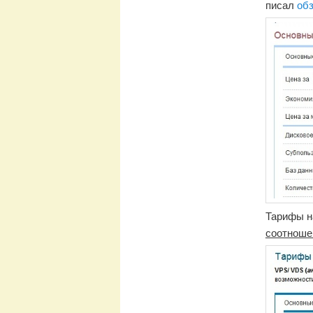
писал
обз
Тарифы н
соотнош