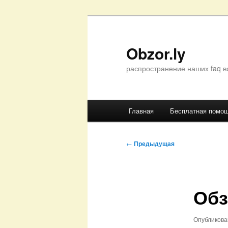
Перейти
к
основному
Obzor.ly
содержимому
распространение наших faq в
Главное
Главная
Бесплатная помо
меню
Навигация
←
Предыдущая
по
записям
Обз
Опубликов