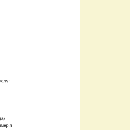
услуг
да)
имер я