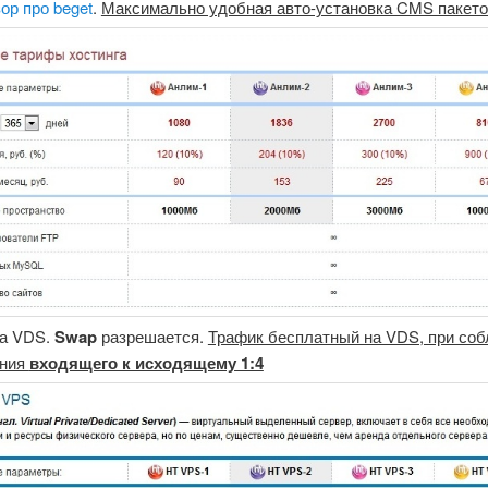
ор про beget
.
Максимально удобная авто-установка CMS пакето
а VDS.
Swap
разрешается.
Трафик бесплатный на VDS, при со
ения
входящего к исходящему 1:4