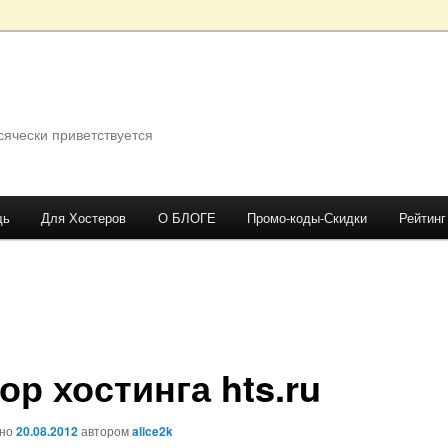
сячески приветствуется
щь
Для Хостеров
О БЛОГЕ
Промо-коды-Скидки
Рейтинг
ор хостинга hts.ru
ано
20.08.2012
автором
alice2k