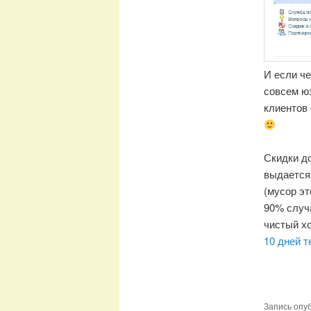
И если че
совсем юз
клиентов 
Скидки до
выдается
(мусор эт
90% случа
чистый хо
10 дней т
Запись опу