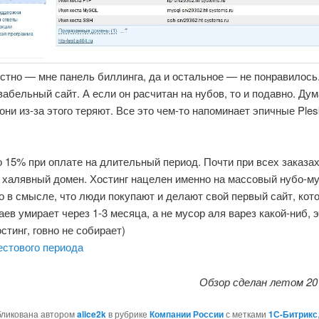
стно — мне панель биллинга, да и остальное — не понравилось
абельный сайт. А если он расчитан на нубов, то и подавно. Ду
они из-за этого теряют. Все это чем-то напоминает эпичные Ple
 15% при оплате на длительный период. Почти при всех заказа
 халявный домен. Хостинг нацелен именно на массовый нубо-му
о в смысле, что люди покупают и делают свой первый сайт, кот
ев умирает через 1-3 месяца, а не мусор аля варез какой-ниб, 
стинг, говно не собирает)
естового периода
Обзор сделан летом 20
бликована автором
alice2k
в рубрике
Компании России
с метками
1С-Битрикс