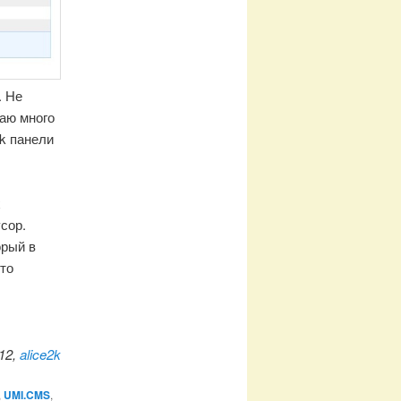
. Не
маю много
sk панели
х
сор.
орый в
это
12,
alice2k
,
UMI.CMS
,