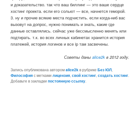
и доказательство. так что ваш биллинг — это ваше сердце
хостинг проекта. если его сольют — все, начнется геморой.
3. ну и прочие всякие места подчистить. если когда-ниб вас
вызовут на допрос, нужно понимать и знать, какие где
данные оставлялись. сейчас уже бессмысленно менять или
подтирать. т.к. во всех личных кабинетах хранится история
платежей, история логинов и все ip там засвечены.
Советы даны
alice2k
в 2012 году.
Запись опубликована автором
alice2k
в рубрике
Без ЮЛ
,
Философия
с метками
лицензия
,
свой хостинг
,
создать хостинг
.
Добавьте в закладки
постоянную ссылку
.