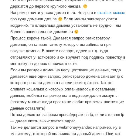
держится до первого крупного наезда.
Например почти у всех домен в .ru. Не зря я в
статьях сказал
про кучу доменов для ns
Если менты заинтересуются
когда-ниб, то владельца домена установить не трудно. Тем
более в национальном домене .ru
Процесс короче такой. Делается запрос регистратору
доменов, он сливает анкету которую вы забивали при
покупке домена. В анкете паспорт, адрес и т.д. туда
отправляют участкового и он вручает под подпись повестку в
ментовку на допрос о причастности.
Если вы регнули домен на несуществующие данные, тогда
делается еще один запрос, регистратор домена сливает ip с
которого регался домен в панели регистратора. Так же
сливает кошельки с которых оплачивалось и остальные
данные, мобилка например если подтверждался аккаунт.
(поэтому многие люди просто не любят при регах настоящие
данные оставлять)
Потом делаются запросы провайдерам на ip, если это ваш ip
— далее опять вычисляется адрес.
Так же делается запрос в webmoney/yandex например, ну в
ту систему, с которой оплачивался данный домен. Они так