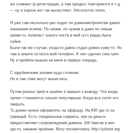
же сливают ip регистрации, а там процесс повторяется и т.д.
— ну и короче вот так вычисляют. Абсолютно легко.
Я уже сам несколько раз ходил по доменам/проектам давал
показания всякие. По своим, по чужим и даже по левым
каким-то, копипаст чужого поста в мой гугл ридер была
хуйня.
Были так же случаи, когда-то давно отдал домен кому-то. Но
там в анкете остался мой телефон. А чел сделал секс-шоп.
Ну и пробили вышли на меня в первую очередь.
С зарубежными зонами куда сложнее.
Но и там тоже могут вычислить.
Путем разных проб и ошибок я пришел к выводу. Что когда
проект становится сильно популярным. Когда все хотят его
закрыть.
То домен нужно оформлять на оффшор. На ЮЛ где-то за
границей. Есть специальные сервисы, они за деньги
предоставляют сопровождение домена, 200 баксов в мес
где-то, никаких проблем. Могу посоветовать http://yohost.org