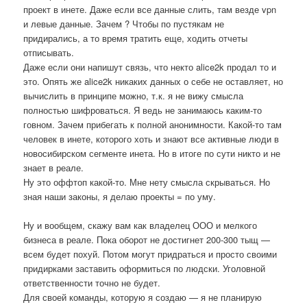
проект в инете. Даже если все данные слить, там везде vpn
и левые данные. Зачем ? Чтобы по пустякам не
придирались, а то время тратить еще, ходить отчеты
отписывать.
Даже если они напишут связь, что некто alice2k продал то и
это. Опять же alice2k никаких данных о себе не оставляет, но
вычислить в принципе можно, т.к. я не вижу смысла
полностью шифроваться. Я ведь не занимаюсь каким-то
говном. Зачем прибегать к полной анонимности. Какой-то там
человек в инете, которого хоть и знают все активные люди в
новосибирском сегменте инета. Но в итоге по сути никто и не
знает в реале.
Ну это оффтоп какой-то. Мне нету смысла скрываться. Но
зная наши законы, я делаю проекты = по уму.
Ну и вообщем, скажу вам как владелец ООО и мелкого
бизнеса в реале. Пока оборот не достигнет 200-300 тыщ —
всем будет похуй. Потом могут придраться и просто своими
придирками заставить оформиться по людски. Уголовной
ответственности точно не будет.
Для своей команды, которую я создаю — я не планирую