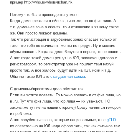
пример http://who.is/whois/iichan.hk
Потому что были преценденты у меня.
Когда домен регался в ебенях, типо .so, но на физ лицо. А
т.к. доменная зона в ебенях, то и отношение к хз кому такое
же. Они просто локают домены.
Так что регистрация в зарубежных зонах спасает только от
того, что тебя не вычислят, менты не придут. Ну и мелкие
абузы спасает. Когда за дело берутся в серьез, то не спасет.
А вот когда такой домен регнут на ЮЛ, заключен договор с
регистратором, то регистратор уже не пошлет тебя нахуй
просто так. А все жалобы будут идти на ЮЛ, иски и т.д.
Обычно такие ЮЛ это
стандартная схема
.
С доменами/проектами дела обстоят так.
Если вы хотите воевать. То можно воевать и от физ лица, но
в .ru. Тут что физ лица, что юр лица — их уважают. НО
законы же тут не на нашей стороне)) Сразу начнется геморой
и проблемы.
А вот зарубежные зоны, которые национальные, а не
gTLD
—
их обязательно на ЮЛ нада оформлять, так как физиков там
не уважают. gtld уважает, но gtld и правил больше имеет, и