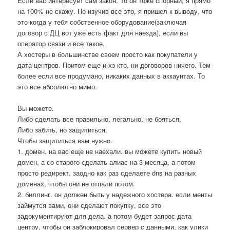
Если вас интересует сам закон. То он тоже спорный, я прямо
на 100% не скажу. Но изучив все это, я пришел к выводу, что
это когда у тебя собственное оборудование(заключая
договор с ДЦ вот уже есть факт для наезда), если вы
оператор связи и все такое.
А хостеры в большинстве своем просто как покупатели у
дата-центров. Притом еще и хз кто, ни договоров ничего. Тем
более если все продумано, никаких данных в аккаунтах. То
это все абсолютно мимо.
Вы можете.
Либо сделать все правильно, легально, не бояться.
Либо забить, но защититься.
Чтобы защититься вам нужно.
1. домен. на вас еще не наехали. вы можете купить новый
домен, а со старого сделать алиас на 3 месяца, а потом
просто редирект. заодно как раз сделаете dns на разных
доменах, чтобы они не отпали потом.
2. биллинг. он должен быть у надежного хостера. если менты
займутся вами, они сделают покупку, все это
задокументируют для дела. а потом будет запрос дата
центру, чтобы он заблокировал сервер с данными, как улики