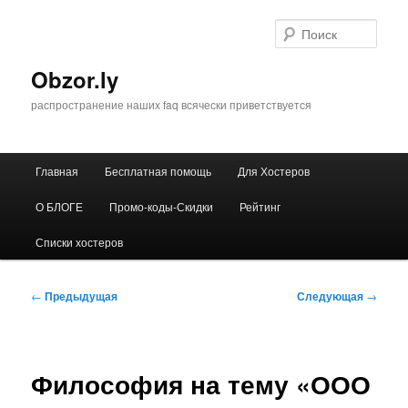
Перейти
к
Поис
основному
содержимому
Obzor.ly
распространение наших faq всячески приветствуется
Главное
Главная
Бесплатная помощь
Для Хостеров
меню
О БЛОГЕ
Промо-коды-Скидки
Рейтинг
Списки хостеров
Навигация
←
Предыдущая
Следующая
→
по
записям
Философия на тему «ООО