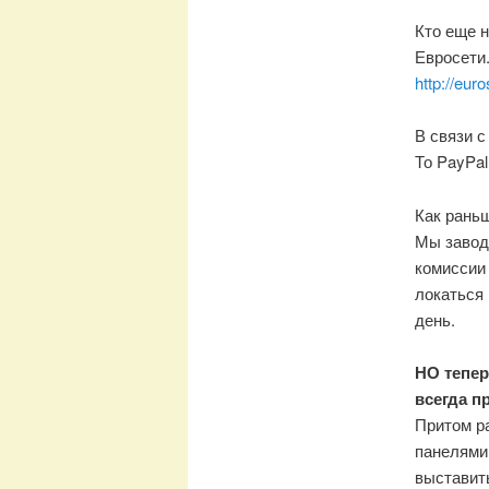
Кто еще н
Евросети.
http://eur
В связи с
То PayPal
Как раньш
Мы заводи
комиссии 
локаться 
день.
НО тепер
всегда п
Притом ра
панелями 
выставит