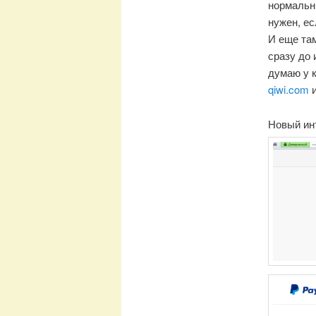
нормальн
нужен, ес
И еще там
сразу до 
думаю у к
qiwi.com
и
Новый ин