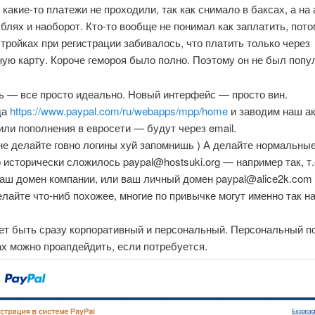
 какие-то платежи не проходили, так как снимало в баксах, а на
блях и наоборот. Кто-то вообще не понимал как заплатить, пото
стройках при регистрации забивалось, что платить только через
ую карту. Короче гемороя было полно. Поэтому он не был попу
ь — все просто идеально. Новый интерфейс — просто вин.
да
https://www.paypal.com/ru/webapps/mpp/home
и заводим наш ак
ли пополнения в евросети — будут через email.
е делайте говно логины хуй запомнишь ) А делайте нормальные
исторически сложилось paypal@hostsuki.org — например так, т.
ваш домен компании, или ваш личный домен paypal@alice2k.com
елайте что-ниб похожее, многие по привычке могут именно так н
ет быть сразу корпоративный и персональный. Персональный п
х можно проапдейдить, если потребуется.