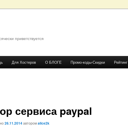
сячески приветствуется
щь
Для Хостеров
О БЛОГЕ
Промо-коды-Скидки
Рейтинг
ор сервиса paypal
ано
26.11.2014
автором
alice2k