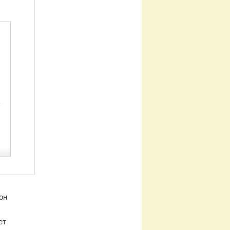
он
ет