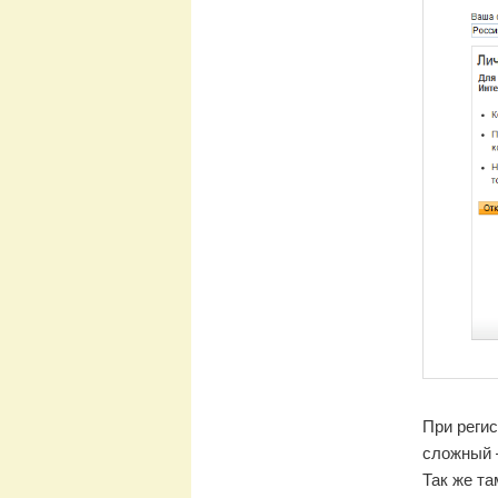
При регис
сложный —
Так же та