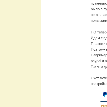
путаница,
было в ру
него в на
привязанн
НО тепер
Идем сю
Платежи и
Поэтому н
Например 
paypal и 
Так что д
Счет мож
настройка