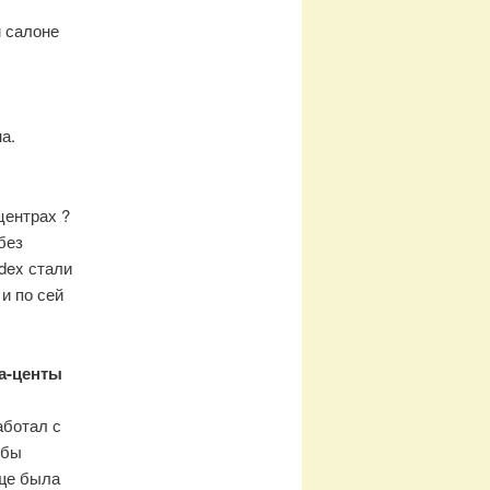
м салоне
а.
центрах ?
без
dex стали
и по сей
та-центы
аботал с
обы
еще была