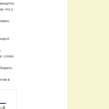
 аккаунте
му что у
лярен.
каунт.
.
е. слово
абирать.
отом в