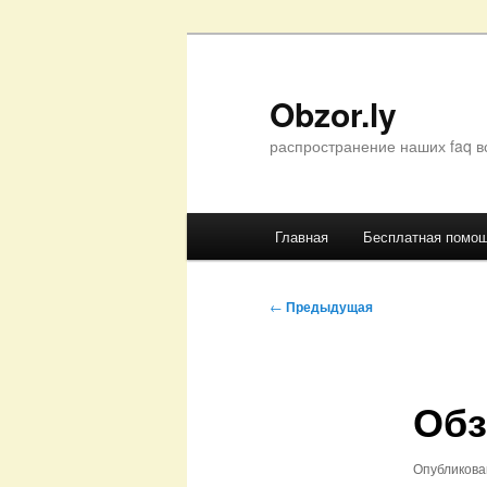
Перейти
к
основному
Obzor.ly
содержимому
распространение наших faq в
Главное
Главная
Бесплатная помо
меню
Навигация
←
Предыдущая
по
записям
Обз
Опубликов