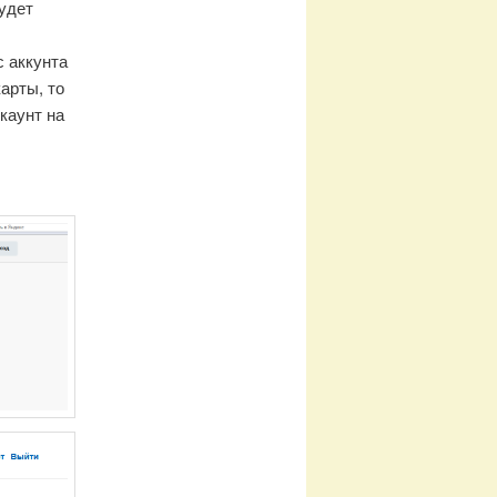
удет
с аккунта
арты, то
каунт на