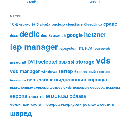
« Май
Июл »
МЕТКИ
cpanel
backup
1С-Битрикс
cloudflare
2015
alice2k
CloudLinux
dedic
hetzner
google
ddos
dns
Evoswitch
isp manager
ispsystem
leaseweb
ITL
KVM
vds
selectel
storage
ssl
OVH
SSD
minecraft
vds manager
Питер
windows
бесплатный хостинг
выделенные сервера
вип хостинг
биллинги
выделенные серверы
дешевые сервера
домены
дешевые vds
москва
европа
облака
клиенты
облачный хостинг
оверсан-меркурий
реклама
хостинг
шаред