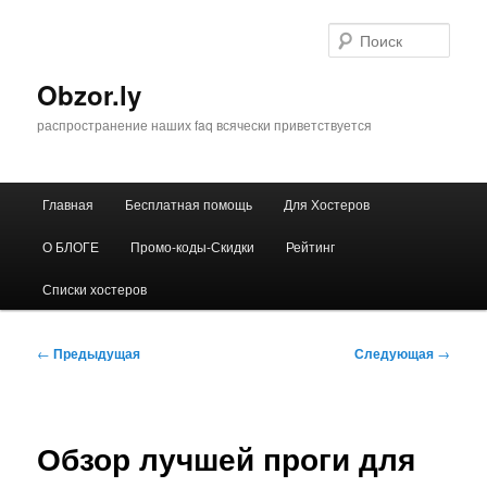
Перейти
к
Поис
основному
содержимому
Obzor.ly
распространение наших faq всячески приветствуется
Главное
Главная
Бесплатная помощь
Для Хостеров
меню
О БЛОГЕ
Промо-коды-Скидки
Рейтинг
Списки хостеров
Навигация
←
Предыдущая
Следующая
→
по
записям
Обзор лучшей проги для