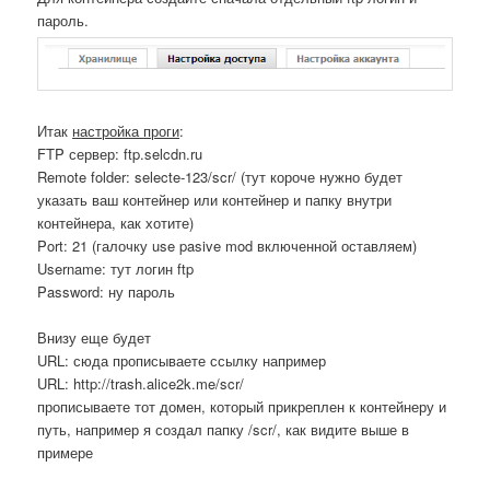
пароль.
Итак
настройка проги
:
FTP сервер: ftp.selcdn.ru
Remote folder: selecte-123/scr/ (тут короче нужно будет
указать ваш контейнер или контейнер и папку внутри
контейнера, как хотите)
Port: 21 (галочку use pasive mod включенной оставляем)
Username: тут логин ftp
Password: ну пароль
Внизу еще будет
URL: сюда прописываете ссылку например
URL: http://trash.alice2k.me/scr/
прописываете тот домен, который прикреплен к контейнеру и
путь, например я создал папку /scr/, как видите выше в
примере