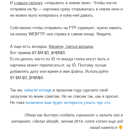
И
ставьте галочку
«открывать в новом окне». Чтобы после
отправки на ftp — картинка сразу открывалась в новом окне и
ее можно было копировать и кому-ниб давать.
Собственно чтобы отправить на FTP скриншот, нужно нажать
на кнопку WEBFTP, она справа в самом конце. Увидите.
А еще есть вкладка,
filename, третья вкладка
Вот пример $Y-$M-$D_$H$N$S
Если делать чисто по ID то иногда глюки могут быть и
картинка может переписаться, ну ID. Поэтому лучше
добавлять дату или время в имя файла. Используйте
$Y-$M-$D_$H$N$S
Так же,
selectel storage
в прошлом году сделало свой
загрузчик по моим советам. Но не совсем так, как я просил.
Но тоже
возможно вам будет интересно узнать про это.
Обзор как быстро создать скриншот и залить его в
интернет, сделал alice2k, летом 2014, хотя хотел еще год
назад кажется