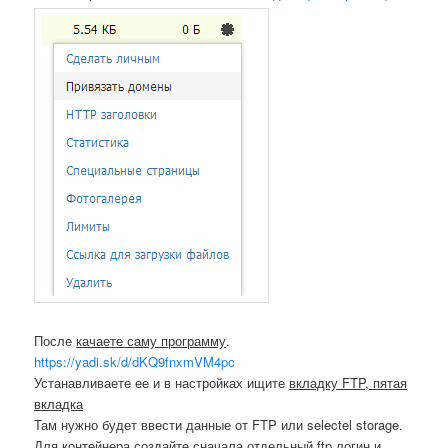
После
качаете саму программу
.
https://yadi.sk/d/dKQ9fnxmVM4pc
Устанавливаете ее и в настройках ищите
вкладку FTP, пятая
вкладка
Там нужно будет ввести данные от FTP или selectel storage.
Для контейнера создайте сначала отдельный ftp логин и