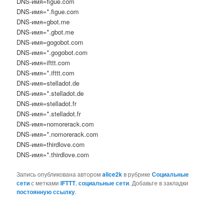
DNS-имя=figue.com
DNS-имя=*.figue.com
DNS-имя=gbot.me
DNS-имя=*.gbot.me
DNS-имя=gogobot.com
DNS-имя=*.gogobot.com
DNS-имя=ifttt.com
DNS-имя=*.ifttt.com
DNS-имя=stelladot.de
DNS-имя=*.stelladot.de
DNS-имя=stelladot.fr
DNS-имя=*.stelladot.fr
DNS-имя=nomorerack.com
DNS-имя=*.nomorerack.com
DNS-имя=thirdlove.com
DNS-имя=*.thirdlove.com
Запись опубликована автором
alice2k
в рубрике
Социальные
сети
с метками
IFTTT
,
социальные сети
. Добавьте в закладки
постоянную ссылку
.