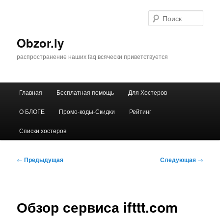
Перейти
к
Поис
основному
содержимому
Obzor.ly
распространение наших faq всячески приветствуется
Главное
Главная
Бесплатная помощь
Для Хостеров
меню
О БЛОГЕ
Промо-коды-Скидки
Рейтинг
Списки хостеров
Навигация
←
Предыдущая
Следующая
→
по
записям
Обзор сервиса ifttt.com