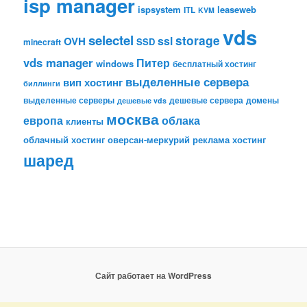
isp manager
ispsystem
leaseweb
ITL
KVM
vds
selectel
storage
ssl
OVH
SSD
minecraft
vds manager
Питер
windows
бесплатный хостинг
выделенные сервера
вип хостинг
биллинги
выделенные серверы
дешевые сервера
домены
дешевые vds
москва
европа
облака
клиенты
облачный хостинг
оверсан-меркурий
реклама
хостинг
шаред
Сайт работает на WordPress