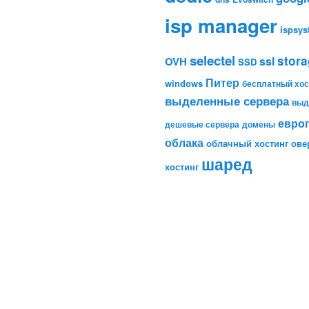
isp manager
ispsy
selectel
stor
ssl
OVH
SSD
Питер
windows
бесплатный хос
выделенные сервера
выд
евро
дешевые сервера
домены
облака
облачный хостинг
ове
шаред
хостинг