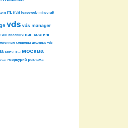
stem
leaseweb
ITL
minecraft
KVM
vds
age
vds manager
вип хостинг
тинг
биллинги
еленные серверы
дешевые vds
москва
па
клиенты
рсан-меркурий
реклама