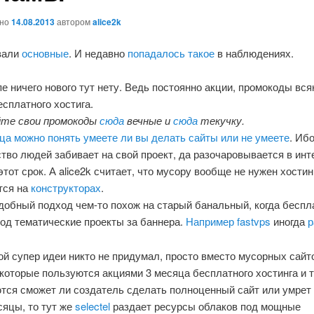
ано
14.08.2013
автором
alice2k
вали
основные
. И недавно
попадалось такое
в наблюдениях.
е ничего нового тут нету. Ведь постоянно акции, промокоды вся
сплатного хостига.
йте свои промокоды
сюда
вечные и
сюда
текучку.
ца можно понять умеете ли вы делать сайты или не умеете
. Иб
во людей забивает на свой проект, да разочаровывается в инт
 этот срок. А alice2k считает, что мусору вообще не нужен хостин
тся на
конструкторах
.
одобный подход чем-то похож на старый банальный, когда беспл
од тематические проекты за баннера.
Например fastvps
иногда
р
кой супер идеи никто не придумал, просто вместо мусорных сайт
 которые пользуются акциями 3 месяца бесплатного хостинга и т
тся сможет ли создатель сделать полноценный сайт или умрет 
сяцы, то тут же
selectel
раздает ресурсы облаков под мощные