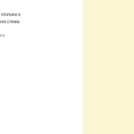
 топика о
его слова.
е в