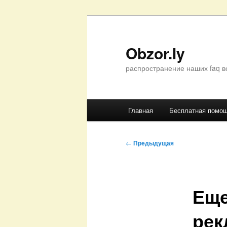
Перейти
к
основному
Obzor.ly
содержимому
распространение наших faq в
Главное
Главная
Бесплатная помо
меню
Навигация
←
Предыдущая
по
записям
Еще
ре