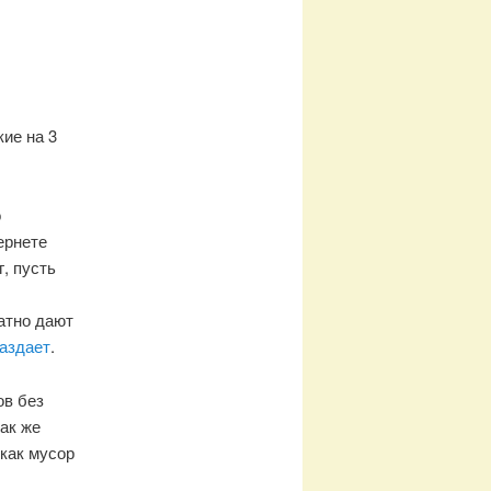
кие на 3
о
ернете
г, пусть
атно дают
аздает
.
ов без
ак же
как мусор