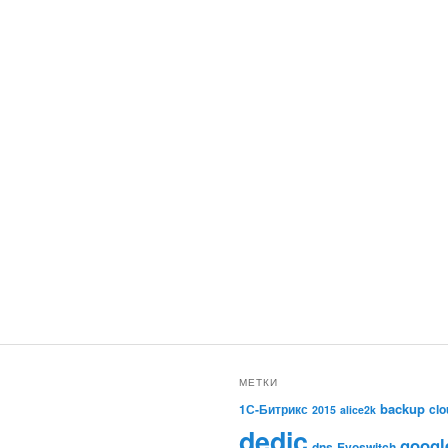
МЕТКИ
backup
1С-Битрикс
clo
2015
alice2k
dedic
googl
dns
Evoswitch