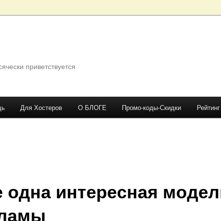
сячески приветствуется
щь
Для Хостеров
О БЛОГЕ
Промо-коды-Скидки
Рейтинг
 одна интересная модел
кламы