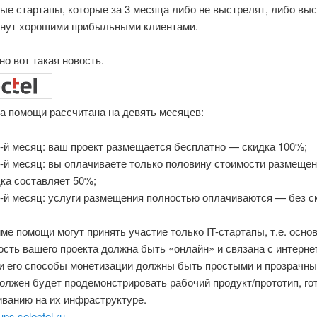
ые стартапы, которые за 3 месяца либо не выстрелят, либо выс
анут хорошими прибыльными клиентами.
о вот такая новость.
а помощи рассчитана на девять месяцев:
-й месяц: ваш проект размещается бесплатно — скидка 100%;
-й месяц: вы оплачиваете только половину стоимости размеще
ка составляет 50%;
-й месяц: услуги размещения полностью оплачиваются — без с
ме помощи могут принять участие только IT-стартапы, т.е. осно
сть вашего проекта должна быть «онлайн» и связана с интерне
 и его способы монетизации должны быть простыми и прозрачны
олжен будет продемонстрировать рабочий продукт/прототип, го
иванию на их инфраструктуре.
tups.selectel.ru