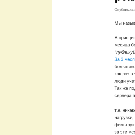
Опубликов
Мы назы
В принцип
месяца бе
*публику
За 3 меся
большинст
как раз в
люди уча
Так же п
сервера п
т.е. ника
нагрузки,
фильтрую
за эти ме