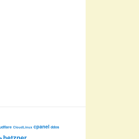
cpanel
udflare
ddos
CloudLinux
hetzner
e