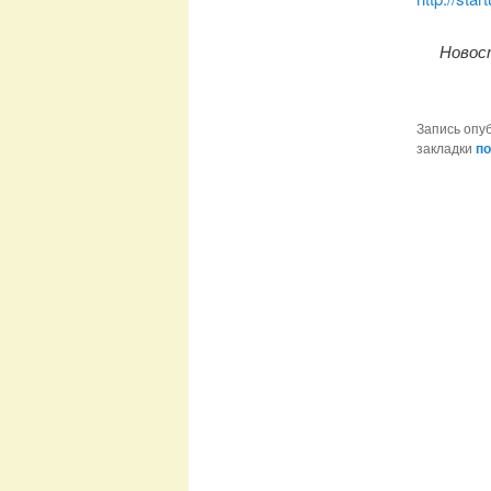
Новост
Запись опу
закладки
по