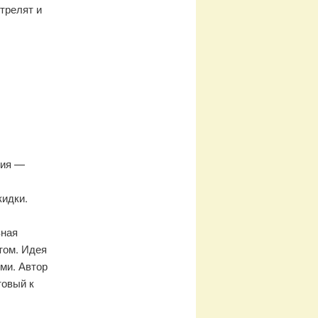
трелят и
ния —
кидки.
вная
том. Идея
ми. Автор
товый к