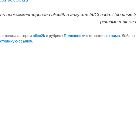
ь прокомментирована alice2k в августе 2013 года. Прошлые 2
рекламе так же 
бликована автором
alice2k
в рубрике
Полезности
с метками
реклама
. Добавьт
стоянную ссылку
.