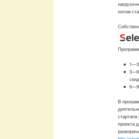
нагрузочн
потом ст
Собственн
Программ
1—3
3—6
скид
6—9
В програм
деятельно
стартапа
проекта д
разворач
http://star