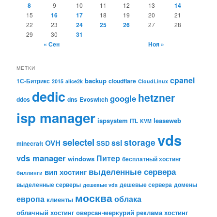
8
9
10
11
12
13
14
15
16
17
18
19
20
21
22
23
24
25
26
27
28
29
30
31
« Сен
Ноя »
МЕТКИ
cpanel
backup
1С-Битрикс
cloudflare
2015
alice2k
CloudLinux
dedic
hetzner
google
ddos
dns
Evoswitch
isp manager
ispsystem
leaseweb
ITL
KVM
vds
selectel
storage
ssl
OVH
SSD
minecraft
vds manager
Питер
windows
бесплатный хостинг
выделенные сервера
вип хостинг
биллинги
выделенные серверы
дешевые сервера
домены
дешевые vds
москва
европа
облака
клиенты
облачный хостинг
оверсан-меркурий
реклама
хостинг