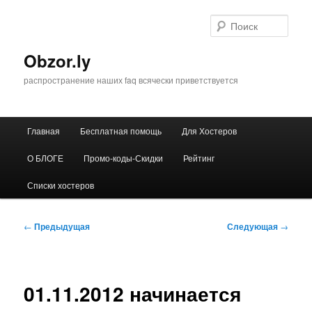
Перейти
к
Поис
основному
содержимому
Obzor.ly
распространение наших faq всячески приветствуется
Главное
Главная
Бесплатная помощь
Для Хостеров
меню
О БЛОГЕ
Промо-коды-Скидки
Рейтинг
Списки хостеров
Навигация
←
Предыдущая
Следующая
→
по
записям
01.11.2012 начинается