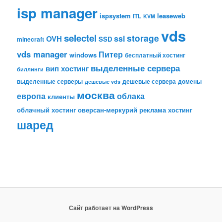
isp manager
ispsystem
leaseweb
ITL
KVM
vds
selectel
storage
ssl
OVH
SSD
minecraft
vds manager
Питер
windows
бесплатный хостинг
выделенные сервера
вип хостинг
биллинги
выделенные серверы
дешевые сервера
домены
дешевые vds
москва
европа
облака
клиенты
облачный хостинг
оверсан-меркурий
реклама
хостинг
шаред
Сайт работает на WordPress