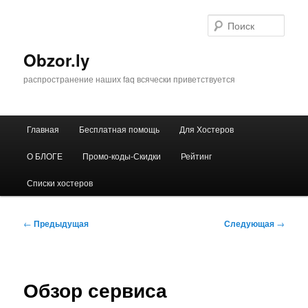
Перейти
к
Поис
основному
содержимому
Obzor.ly
распространение наших faq всячески приветствуется
Главное
Главная
Бесплатная помощь
Для Хостеров
меню
О БЛОГЕ
Промо-коды-Скидки
Рейтинг
Списки хостеров
Навигация
←
Предыдущая
Следующая
→
по
записям
Обзор сервиса